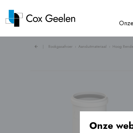
Onze
|
Rookgasafvoer
›
Aansluitmateriaal
›
Hoog Rende
Rookgasafvoer ›
Warmtepompkappen ›
Ventilatie ›
Onze web
Vloerverwarming ›