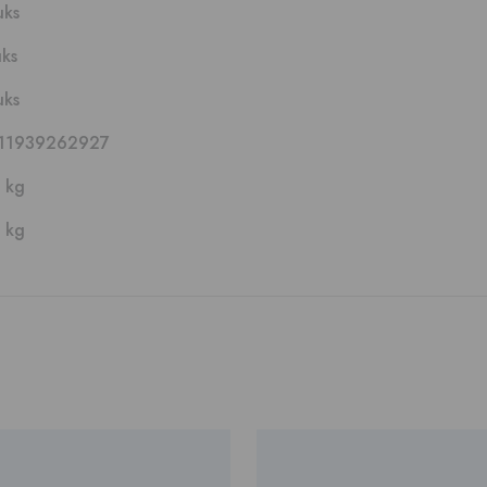
uks
uks
uks
11939262927
 kg
 kg