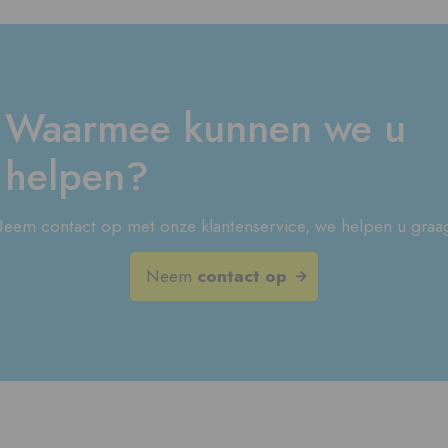
Waarmee kunnen we u
helpen?
eem contact op met onze klantenservice, we helpen u graa
Neem
contact op