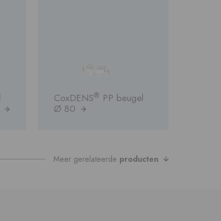
®
l
CoxDENS
PP beugel
)
Ø 80
Meer gerelateerde
producten