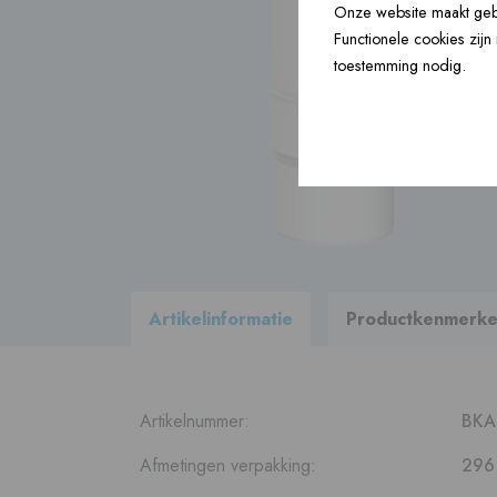
Onze website maakt gebr
Functionele cookies zij
Bouwartikelen ›
toestemming nodig.
Accessoires ›
Bekijk
alle producten
binnen ons
leveringsprogramma
Artikelinformatie
Productkenmerk
Artikelnummer:
BKA
Afmetingen verpakking:
296