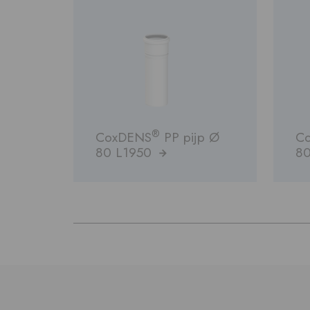
®
CoxDENS
PP pijp Ø
C
80 L1950
8