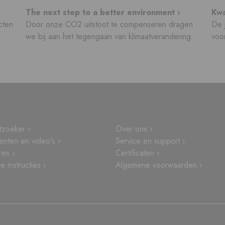
The next step to a better environment ›
Kwa
cten
Door onze CO2 uitstoot te compenseren dragen
De j
we bij aan het tegengaan van klimaatverandering.
voor
tzoeker ›
Over ons ›
nten en video's ›
Service en support ›
res ›
Certificaten ›
 instructies ›
Algemene voorwaarden ›