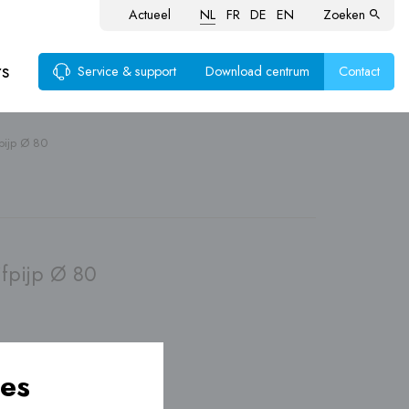
Actueel
NL
FR
DE
EN
Zoeken
rs
Service & support
Download centrum
Contact
pijp Ø 80
voer
ten
fpijp Ø 80
es