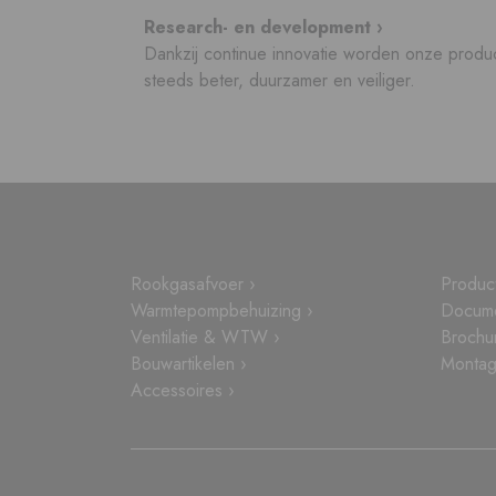
Research- en development ›
Dankzij continue innovatie worden onze produ
steeds beter, duurzamer en veiliger.
Rookgasafvoer ›
Produc
Warmtepompbehuizing ›
Docume
Ventilatie & WTW ›
Brochu
Bouwartikelen ›
Montage
Accessoires ›