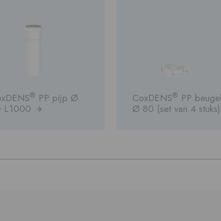
®
®
oxDENS
PP pijp Ø
CoxDENS
PP beuge
0 L1000
Ø 80 (set van 4 stuks