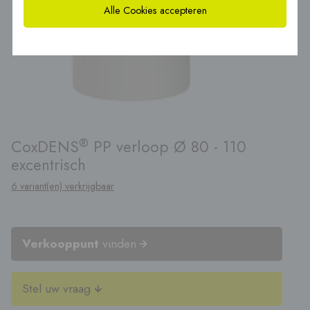
Alle Cookies accepteren
®
CoxDENS
PP verloop Ø 80 - 110
excentrisch
6 variant(en) verkrijgbaar
Verkooppunt
vinden
Stel uw vraag