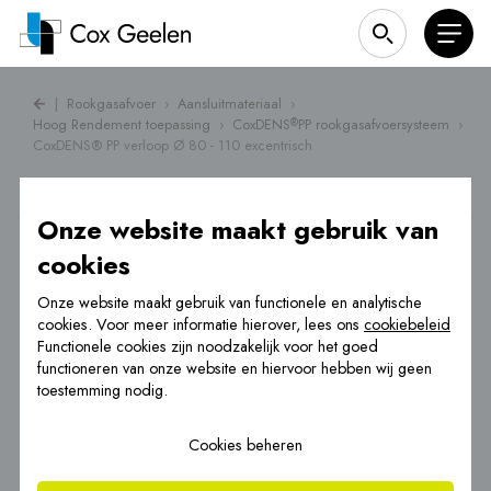
|
Rookgasafvoer
›
Aansluitmateriaal
›
Hoog Rendement toepassing
›
CoxDENS
PP rookgasafvoersysteem
›
®
CoxDENS® PP verloop Ø 80 - 110 excentrisch
Onze website maakt gebruik van
cookies
Onze website maakt gebruik van functionele en analytische
cookies. Voor meer informatie hierover, lees ons
cookiebeleid
Functionele cookies zijn noodzakelijk voor het goed
functioneren van onze website en hiervoor hebben wij geen
toestemming nodig.
Cookies beheren