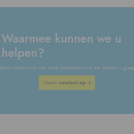
Waarmee kunnen we u
helpen?
eem contact op met onze klantenservice, we helpen u graa
Neem
contact op