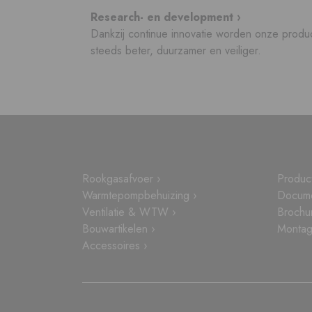
Research- en development ›
Dankzij continue innovatie worden onze produ
steeds beter, duurzamer en veiliger.
Rookgasafvoer ›
Produc
Warmtepompbehuizing ›
Docume
Ventilatie & WTW ›
Brochu
Bouwartikelen ›
Montage
Accessoires ›