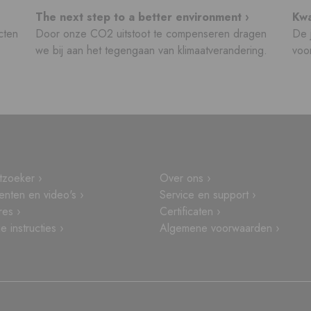
The next step to a better environment ›
Kwa
cten
Door onze CO2 uitstoot te compenseren dragen
De j
we bij aan het tegengaan van klimaatverandering.
voor
tzoeker ›
Over ons ›
nten en video's ›
Service en support ›
res ›
Certificaten ›
 instructies ›
Algemene voorwaarden ›