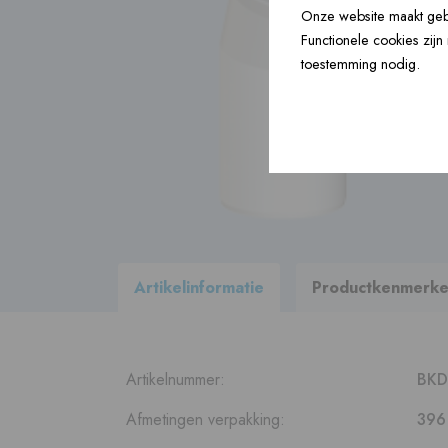
Onze website maakt gebr
Bouwartikelen ›
Functionele cookies zij
toestemming nodig.
Accessoires ›
Bekijk
alle producten
binnen ons
leveringsprogramma
Artikelinformatie
Productkenmerk
Artikelnummer:
BKD
Afmetingen verpakking:
396