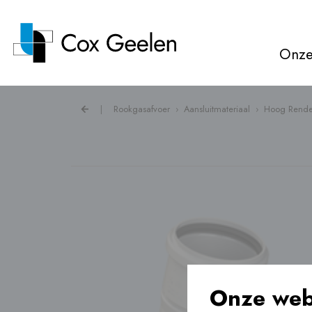
Onze
|
Rookgasafvoer
›
Aansluitmateriaal
›
Hoog Rende
Rookgasafvoer ›
Warmtepompkappen ›
Ventilatie ›
Vloerverwarming ›
Onze web