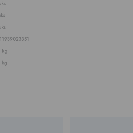
uks
uks
uks
11939023351
6 kg
3 kg