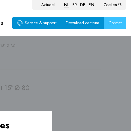
Actueel
NL
FR
DE
EN
Zoeken
rs
Service & support
Download centrum
Contact
15º Ø 80
voer
ten
t 15º Ø 80
es