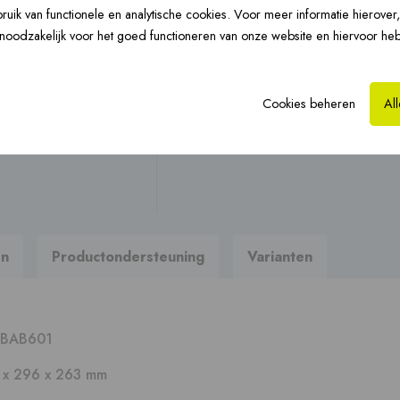
Vloerverwarming ›
uik van functionele en analytische cookies. Voor meer informatie hierover
CLV-renovatie ›
Hy
Stel uw vraag
n noodzakelijk voor het goed functioneren van onze website en hiervoor he
Op zoek naar brochures, hand
Cookies beheren
Al
Naar productondersteun
Prefab dakkappen ›
en
Productondersteuning
Varianten
BAB601
 x 296 x 263 mm