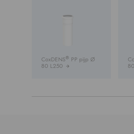
®
CoxDENS
PP pijp Ø
C
80 L250
8