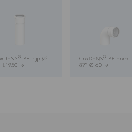
®
®
oxDENS
PP pijp Ø
CoxDENS
PP bocht
0 L1950
87° Ø 60