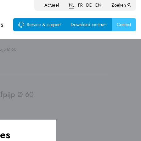
Actueel
NL
FR
DE
EN
Zoeken
rs
Service & support
Download centrum
Contact
pijp Ø 60
voer
ten
fpijp Ø 60
es