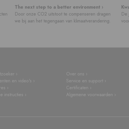
The next step to a better environment ›
Kwa
cten
Door onze CO2 uitstoot te compenseren dragen
De j
we bij aan het tegengaan van klimaatverandering.
voor
tzoeker ›
Over ons ›
nten en video's ›
Service en support ›
res ›
Certificaten ›
 instructies ›
Algemene voorwaarden ›