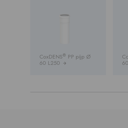
®
CoxDENS
PP pijp Ø
C
60 L250
6