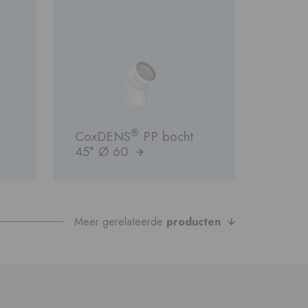
®
CoxDENS
PP bocht
45° Ø 60
Meer gerelateerde
producten