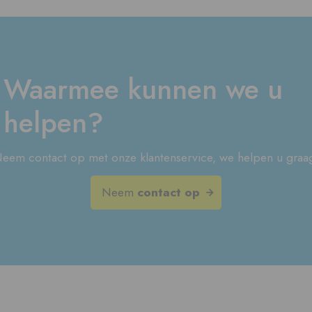
Waarmee kunnen we u
helpen?
eem contact op met onze klantenservice, we helpen u graa
Neem
contact op