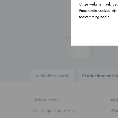
Onze website maakt gebr
Bouwartikelen ›
Functionele cookies zij
toestemming nodig.
Accessoires ›
Bekijk
alle producten
binnen ons
leveringsprogramma
Artikelinformatie
Productkenmerk
Artikelnummer:
AK
Afmetingen verpakking:
296