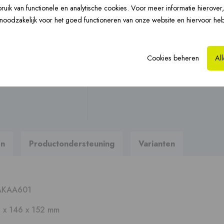
Vloerverwarming ›
uik van functionele en analytische cookies. Voor meer informatie hierover
CLV-renovatie ›
Hy
Stel uw vraag
n noodzakelijk voor het goed functioneren van onze website en hiervoor he
Op zoek naar brochures, hand
Cookies beheren
Al
Naar productondersteun
Prefab dakkappen ›
en
Productondersteuning
Varianten
AKAA601
 x 146 x 152 mm