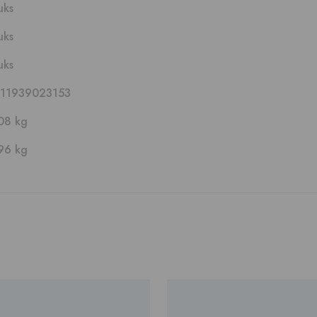
uks
uks
uks
11939023153
08 kg
96 kg