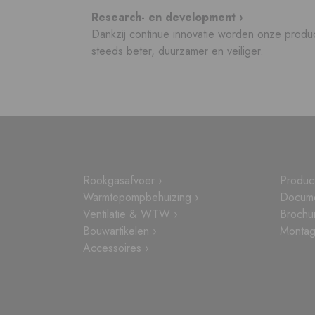
Research- en development ›
Dankzij continue innovatie worden onze produ
steeds beter, duurzamer en veiliger.
Rookgasafvoer ›
Produc
Warmtepompbehuizing ›
Docume
Ventilatie & WTW ›
Brochu
Bouwartikelen ›
Montage
Accessoires ›