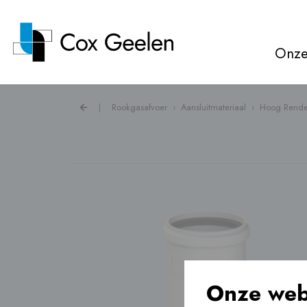
Onze
|
Rookgasafvoer
›
Aansluitmateriaal
›
Hoog Rende
Rookgasafvoer ›
Warmtepompkappen ›
Ventilatie ›
Vloerverwarming ›
Onze web