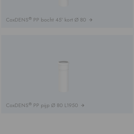
®
CoxDENS
PP bocht 45º kort Ø 80
®
CoxDENS
PP pijp Ø 80 L1950