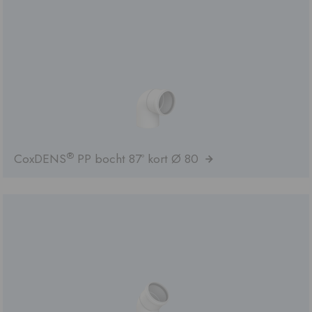
®
CoxDENS
PP bocht 87º kort Ø 80