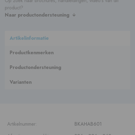
Op zoek naar brochures, handleidingen, video's van dit
product?
Naar productondersteuning
Artikelinformatie
Productkenmerken
Productondersteuning
Varianten
Artikelnummer:
BKAHAB601