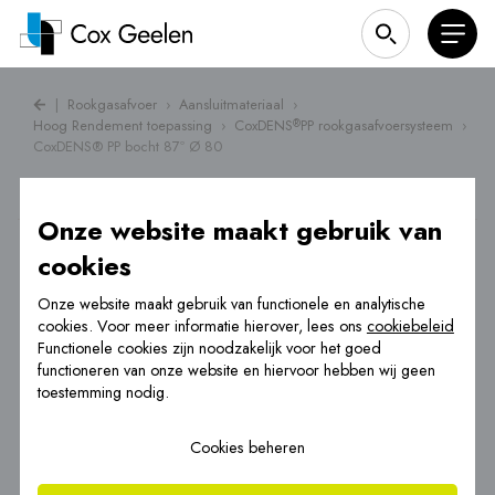
|
Rookgasafvoer
›
Aansluitmateriaal
›
Hoog Rendement toepassing
›
CoxDENS
PP rookgasafvoersysteem
›
®
CoxDENS® PP bocht 87º Ø 80
Onze website maakt gebruik van
cookies
Onze website maakt gebruik van functionele en analytische
cookies. Voor meer informatie hierover, lees ons
cookiebeleid
Functionele cookies zijn noodzakelijk voor het goed
functioneren van onze website en hiervoor hebben wij geen
toestemming nodig.
Cookies beheren