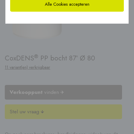
Alle Cookies accepteren
®
CoxDENS
PP bocht 87º Ø 80
11 variant(en) verkrijgbaar
Verkooppunt
vinden
Stel uw vraag