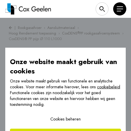
|
Rookgasafvoer
›
Aansluitmateriaal
›
Hoog Rendement toepassing
›
CoxDENS
PP rookgasafvoersysteem
›
®
CoxDENS® PP pijp Ø 110 L1000
Onze website maakt gebruik van
cookies
Onze website maakt gebruik van functionele en analytische
cookies. Voor meer informatie hierover, lees ons
cookiebeleid
Functionele cookies zijn noodzakelijk voor het goed
functioneren van onze website en hiervoor hebben wij geen
toestemming nodig.
Cookies beheren