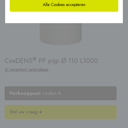
Alle Cookies accepteren
®
CoxDENS
PP pijp Ø 110 L1000
41 variant(en) verkrijgbaar
Verkooppunt
vinden
Stel uw vraag