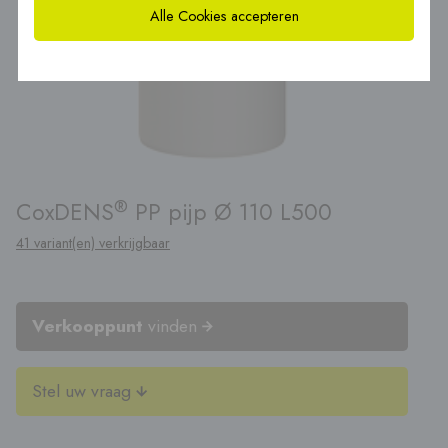
Alle Cookies accepteren
®
CoxDENS
PP pijp Ø 110 L500
41 variant(en) verkrijgbaar
Verkooppunt
vinden
Stel uw vraag