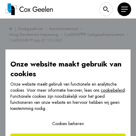
|
Rookgasafvoer
›
Aansluitmateriaal
›
Hoog Rendement toepassing
›
CoxDENS
PP rookgasafvoersysteem
›
®
CoxDENS® PP pijp Ø 110 L500
Onze website maakt gebruik van
cookies
Onze website maakt gebruik van functionele en analytische
cookies. Voor meer informatie hierover, lees ons
cookiebeleid
Functionele cookies zijn noodzakelijk voor het goed
functioneren van onze website en hiervoor hebben wij geen
toestemming nodig.
Cookies beheren