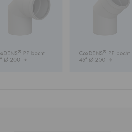
®
®
oxDENS
PP bocht
CoxDENS
PP bocht
7° Ø 200
45° Ø 200