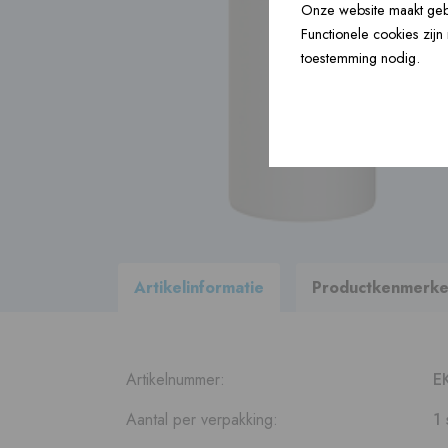
Onze website maakt gebr
Functionele cookies zij
Bouwartikelen ›
toestemming nodig.
Accessoires ›
Bekijk
alle producten
binnen ons
leveringsprogramma
Artikelinformatie
Productkenmerk
Artikelnummer:
E
Aantal per verpakking:
1 