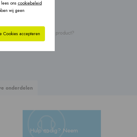
, lees ons
cookiebeleid
bride oplossingen
CoxHYBRID CLV PP ›
bben wij geen
›
leidingen, video's van dit product?
le Cookies accepteren
ing
ve onderdelen
Hulp nodig? Neem