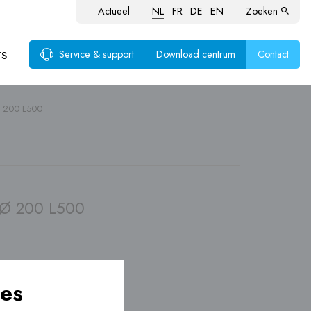
Actueel
NL
FR
DE
EN
Zoeken
rs
Service & support
Download centrum
Contact
Ø 200 L500
voer
ten
 Ø 200 L500
es