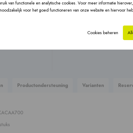
uik van functionele en analytische cookies. Voor meer informatie hierover
Vloerverwarming ›
CLV-renovatie ›
Hy
Stel uw vraag
n noodzakelijk voor het goed functioneren van onze website en hiervoor he
Op zoek naar brochures, hand
Cookies beheren
Al
Naar productondersteun
Prefab dakkappen ›
en
Productondersteuning
Varianten
Reser
KACAA700
stuks