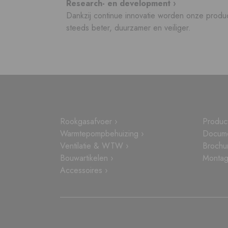
Research- en development ›
Dankzij continue innovatie worden onze produ
steeds beter, duurzamer en veiliger.
Rookgasafvoer ›
Produc
Warmtepompbehuizing ›
Docume
Ventilatie & WTW ›
Brochu
Bouwartikelen ›
Montage
Accessoires ›