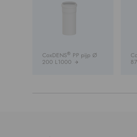
®
CoxDENS
PP pijp Ø
C
200 L1000
8