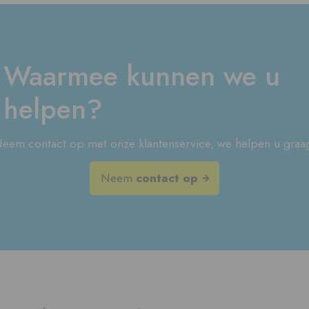
Waarmee kunnen we u
helpen?
eem contact op met onze klantenservice, we helpen u graa
Neem
contact op