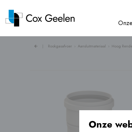
Onze
|
Rookgasafvoer
›
Aansluitmateriaal
›
Hoog Rende
Rookgasafvoer ›
Warmtepompkappen ›
Ventilatie ›
Onze web
Vloerverwarming ›