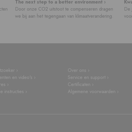
The next step to a better environment ›
Kwa
cten
Door onze CO2 uitstoot te compenseren dragen
De j
we bij aan het tegengaan van klimaatverandering.
voor
tzoeker ›
Over ons ›
nten en video's ›
Service en support ›
res ›
Certificaten ›
 instructies ›
Algemene voorwaarden ›