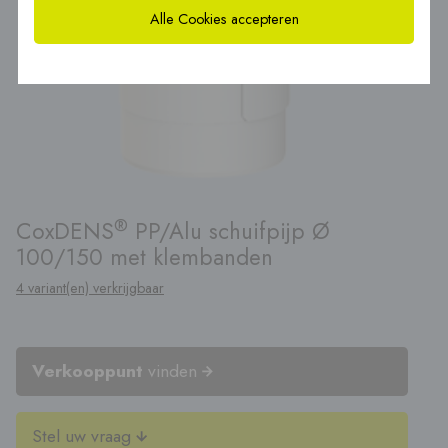
Alle Cookies accepteren
®
CoxDENS
PP/Alu schuifpijp Ø
100/150 met klembanden
4 variant(en) verkrijgbaar
Verkooppunt
vinden
Stel uw vraag