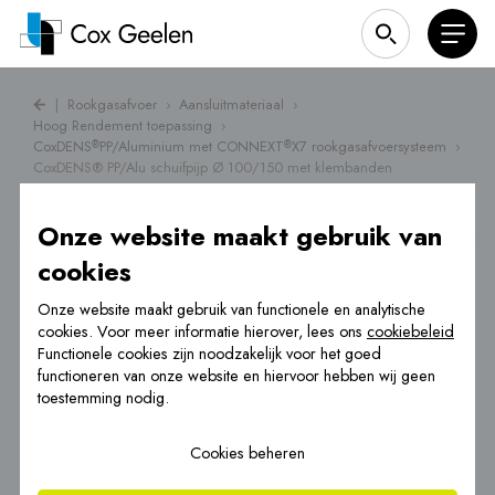
|
Rookgasafvoer
›
Aansluitmateriaal
›
Hoog Rendement toepassing
›
CoxDENS
PP/Aluminium met CONNEXT
X7 rookgasafvoersysteem
›
®
®
CoxDENS® PP/Alu schuifpijp Ø 100/150 met klembanden
Onze website maakt gebruik van
cookies
Onze website maakt gebruik van functionele en analytische
cookies. Voor meer informatie hierover, lees ons
cookiebeleid
Functionele cookies zijn noodzakelijk voor het goed
functioneren van onze website en hiervoor hebben wij geen
toestemming nodig.
Cookies beheren