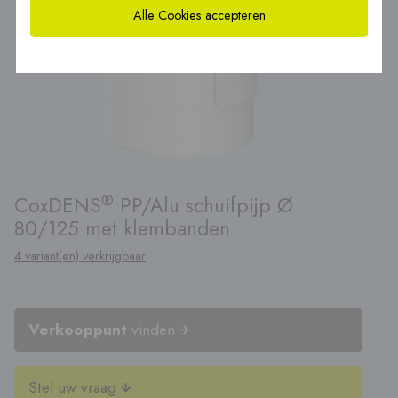
Alle Cookies accepteren
®
CoxDENS
PP/Alu schuifpijp Ø
80/125 met klembanden
4 variant(en) verkrijgbaar
Verkooppunt
vinden
Stel uw vraag