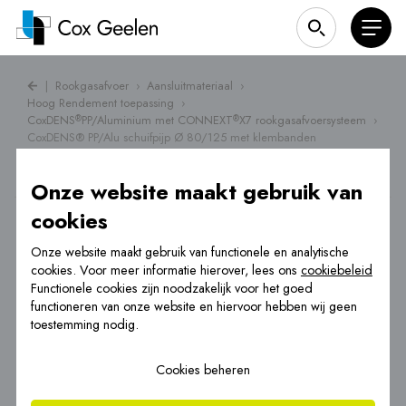
|
Rookgasafvoer
›
Aansluitmateriaal
›
Hoog Rendement toepassing
›
CoxDENS
PP/Aluminium met CONNEXT
X7 rookgasafvoersysteem
›
®
®
CoxDENS® PP/Alu schuifpijp Ø 80/125 met klembanden
Onze website maakt gebruik van
cookies
Onze website maakt gebruik van functionele en analytische
cookies. Voor meer informatie hierover, lees ons
cookiebeleid
Functionele cookies zijn noodzakelijk voor het goed
functioneren van onze website en hiervoor hebben wij geen
toestemming nodig.
Cookies beheren