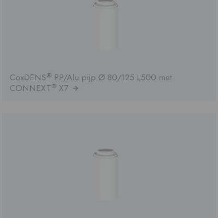
®
CoxDENS
PP/Alu pijp Ø 80/125 L500 met
®
CONNEXT
X7