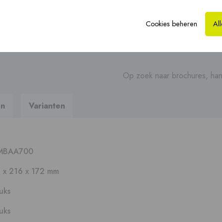
Verkooppunt
vinden
Vloerverwarming ›
CLV-renovatie ›
Hy
Cookies beheren
Al
Stel uw vraag
Op zoek naar brochures, hand
Prefab dakkappen ›
en
Varianten
MBAA700
 x 216 x 172 mm
tuks
tuks