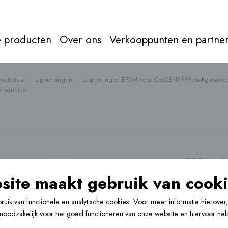
 producten
Over ons
Verkooppunten en partne
materiaal
›
Lippenringen
›
Lippenringen EPDM voor CoxDENS
PP rookgasafvo
®
producten
Rookgasaf
Alles over
rookgasafvoer
Direct door naar
produc
Lippenring EPDM 
rookgasafvoerprodu
site maakt gebruik van cooki
1 variant(en) verkrijgbaar
uik van functionele en analytische cookies. Voor meer informatie hierover
n noodzakelijk voor het goed functioneren van onze website en hiervoor he