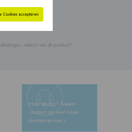
bride oplossingen
CoxHYBRID CLV PP ›
›
le Cookies accepteren
leidingen, video's van dit product?
Hulp nodig? Neem
contact op met onze
klantenservice ›