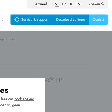
Actueel
NL
FR
DE
EN
Zoeken
rs
Service & support
Download centrum
Contact
erproducten
›
voer
ten
®
Ø 100 voor CoxDENS
PP
cten
es
, lees ons
cookiebeleid
bben wij geen