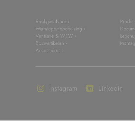
Rookgasafvoer ›
Produc
Warmtepompbehuizing ›
Docume
Ventilatie & WTW ›
Brochu
Bouwartikelen ›
Montage
Accessoires ›
Instagram
Linkedin
Disclaimer
Privacyverklaring en Cookiebeleid
Co