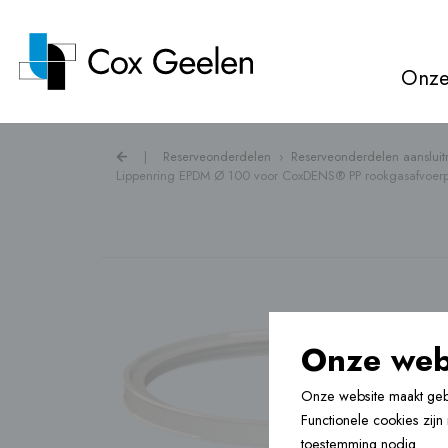
Onze
|
Reserveonderdelen
›
Reserveonderdelen aansluit
Lippenring EPDM Ø 100 voor CoxDENS® PP rookgasafvoer
Rookgasafvoer ›
Warmtepompkappen ›
Ventilatie ›
Onze web
Onze website maakt gebr
Vloerverwarming ›
Functionele cookies zij
toestemming nodig.