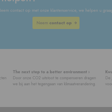
eem contact op met onze klantenservice, we helpen u graa
Neem
contact op
The next step to a better environment ›
Kwa
cten
Door onze CO2 uitstoot te compenseren dragen
De j
we bij aan het tegengaan van klimaatverandering.
voor