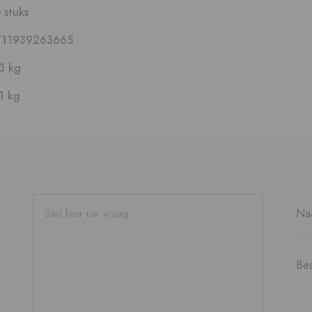
 stuks
711939263665
3 kg
1 kg