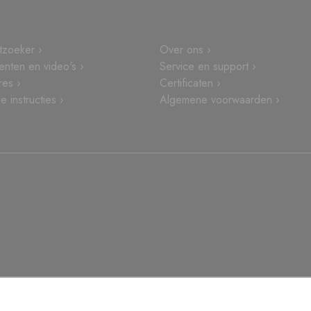
tzoeker ›
Over ons ›
nten en video's ›
Service en support ›
res ›
Certificaten ›
 instructies ›
Algemene voorwaarden ›
lofon