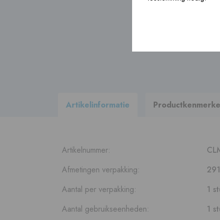
Bouwartikelen ›
Accessoires ›
Artikelinformatie
Productkenmerk
Bekijk
alle producten
binnen ons
leveringsprogramma
Artikelnummer:
CL
Afmetingen verpakking:
291
Aantal per verpakking:
1 s
Aantal gebruikseenheden:
1 s