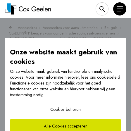
|
Accessoires
›
Accessoires voor aansluitmateriaal
›
Beugels
›
CoxDENS
PP beugels voor concentrische rookgasafvoersystemen
›
®
CoxDENS® PP beugel concentrisch Ø 100/150 en Ø 100/160
Onze website maakt gebruik van
cookies
Onze website maakt gebruik van functionele en analytische
cookies. Voor meer informatie hierover, lees ons
cookiebeleid
Functionele cookies zijn noodzakelijk voor het goed
functioneren van onze website en hiervoor hebben wij geen
toestemming nodig.
Cookies beheren
®
CoxDENS
PP beugel concentrisch Ø
Alle Cookies accepteren