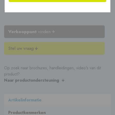
100/150 en Ø 100/160
6 variant(en) verkrijgbaar
Verkooppunt
vinden
Stel uw vraag
Op zoek naar brochures, handleidingen, video's van dit
product?
Naar productondersteuning
Artikelinformatie
Productkenmerken