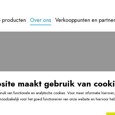
 producten
Over ons
Verkooppunten en partne
Rookgasaf
Alles over
rookgasafvoer
Direct door naar
produc
site maakt gebruik van cooki
Account Managers & Sales
Kwaliteitswaarborg
Sin
Support
18
uik van functionele en analytische cookies. Voor meer informatie hierover
n noodzakelijk voor het goed functioneren van onze website en hiervoor he