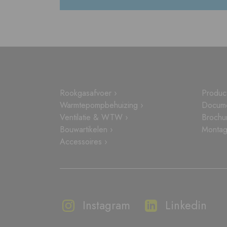
Rookgasafvoer ›
Produc
Warmtepompbehuizing ›
Docume
Ventilatie & WTW ›
Brochu
Bouwartikelen ›
Montage
Accessoires ›
Instagram
Linkedin