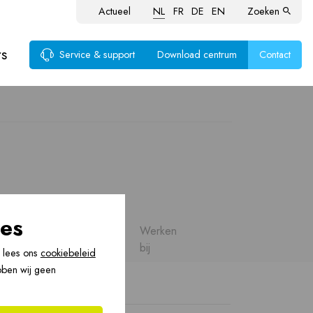
Actueel
NL
FR
DE
EN
Zoeken
rs
Service & support
Download centrum
Contact
voer
ten
es
ds
Vacatures
Werken
70
bij
, lees ons
cookiebeleid
bben wij geen