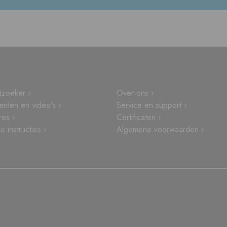
tzoeker ›
Over ons ›
nten en video's ›
Service en support ›
res ›
Certificaten ›
 instructies ›
Algemene voorwaarden ›