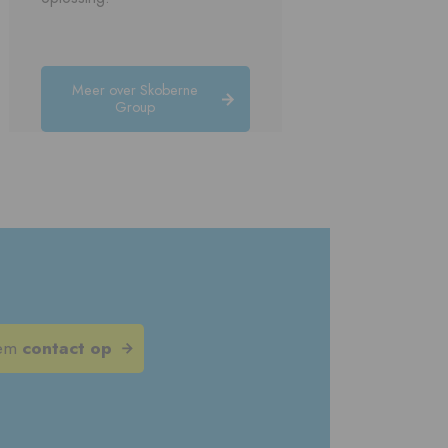
Meer over Skoberne
Group
em
contact op