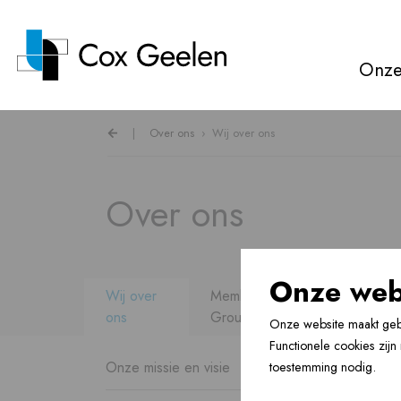
Onze
|
Over ons
›
Wij over ons
Rookgasafvoer ›
Over ons
Warmtepompkappen ›
Onze web
Wij over
Member of Skoberne
Ventilatie ›
ons
Group
Onze website maakt gebr
Functionele cookies zij
Onze missie en visie
toestemming nodig.
Vloerverwarming ›