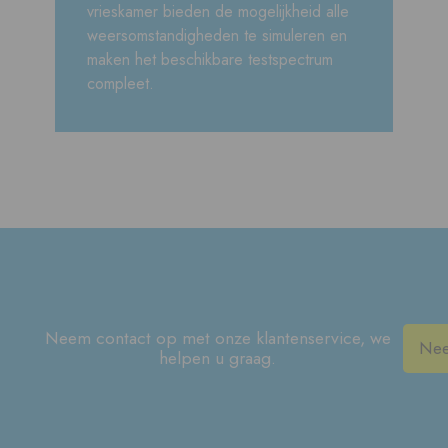
vrieskamer bieden de mogelijkheid alle
weersomstandigheden te simuleren en
maken het beschikbare testspectrum
compleet.
Neem contact op met onze klantenservice, we
Ne
helpen u graag.