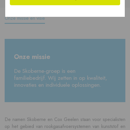
Onze missie en visie
Onze missie
De Skoberne-groep is een
familiebedrijf. Wij zetten in op kwaliteit,
innovaties en individuele oplossingen.
De namen Skoberne en Cox Geelen staan voor specialisten
op het gebied van rookgasafvoersystemen van kunststof en