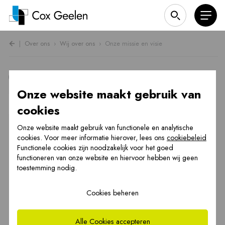
|
Over ons
›
Wij over ons
›
Onze missie en visie
Onze missie en visie
Onze website maakt gebruik van
Wij over ons
cookies
Member of Skoberne Group
Onze website maakt gebruik van functionele en analytische
cookies. Voor meer informatie hierover, lees ons
cookiebeleid
Account Managers & Sales Support
Functionele cookies zijn noodzakelijk voor het goed
functioneren van onze website en hiervoor hebben wij geen
Kwaliteitswaarborg
toestemming nodig.
Sinds 1870
Cookies beheren
Vacatures
Alle Cookies accepteren
Werken bij