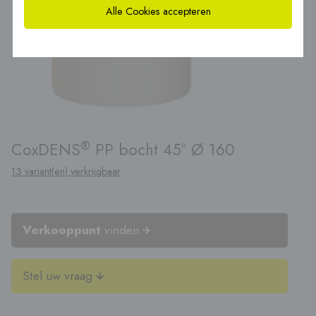
Alle Cookies accepteren
®
CoxDENS
PP bocht 45° Ø 160
13 variant(en) verkrijgbaar
Verkooppunt
vinden
Stel uw vraag