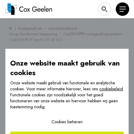
|
Rookgasafvoer
›
Aansluitmateriaal
›
Hoog Rendement toepassing
›
CoxDENS
PP rookgasafvoersysteem
›
®
CoxDENS® PP bocht 45° Ø 160
Onze website maakt gebruik van
cookies
Onze website maakt gebruik van functionele en analytische
cookies. Voor meer informatie hierover, lees ons
cookiebeleid
Functionele cookies zijn noodzakelijk voor het goed
functioneren van onze website en hiervoor hebben wij geen
toestemming nodig.
Cookies beheren