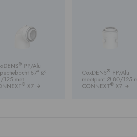
®
oxDENS
PP/Alu
®
spectiebocht 87° Ø
CoxDENS
PP/Alu
/125 met
meetpunt Ø 80/125 
®
®
ONNEXT
X7
CONNEXT
X7