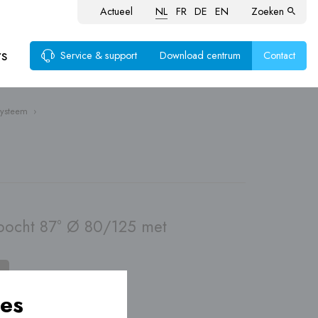
Actueel
NL
FR
DE
EN
Zoeken
rs
Service & support
Download centrum
Contact
systeem
›
voer
ten
bocht 87° Ø 80/125 met
es