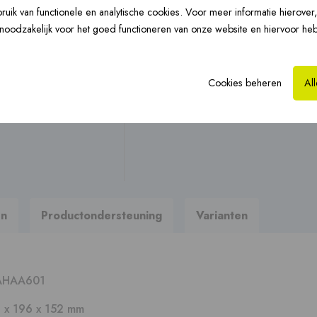
Stel uw vraag
Vloerverwarming ›
uik van functionele en analytische cookies. Voor meer informatie hierover
CLV-renovatie ›
Hy
n noodzakelijk voor het goed functioneren van onze website en hiervoor he
Op zoek naar brochures, hand
Naar productondersteun
Cookies beheren
Al
Prefab dakkappen ›
en
Productondersteuning
Varianten
AHAA601
 x 196 x 152 mm