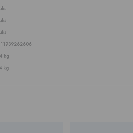
tuks
tuks
tuks
711939262606
4 kg
4 kg