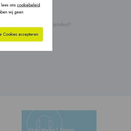
, lees ons
cookiebeleid
bride oplossingen
CoxHYBRID CLV PP ›
bben wij geen
›
leidingen, video's van dit product?
ing
le Cookies accepteren
Hulp nodig? Neem