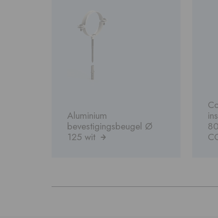
C
Aluminium
in
bevestigingsbeugel Ø
80
125 wit
C