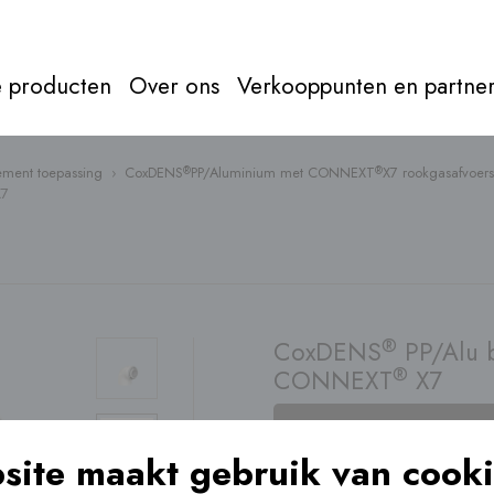
 producten
Over ons
Verkooppunten en partne
ment toepassing
›
CoxDENS
PP/Aluminium met CONNEXT
X7 rookgasafvoer
®
®
X7
Rookgasaf
Alles over
rookgasafvoer
Direct door naar
produc
®
CoxDENS
PP/Alu 
®
CONNEXT
X7
Verkooppunt
vinden
site maakt gebruik van cooki