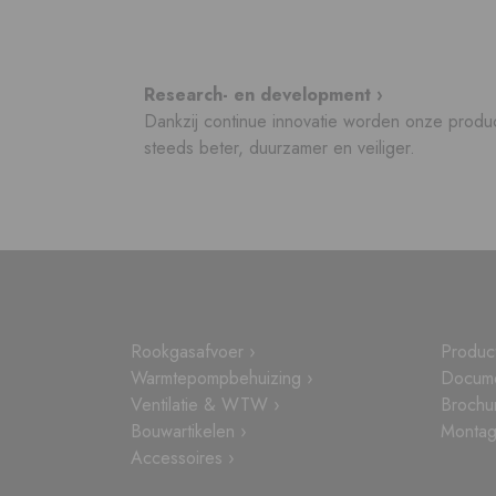
Research- en development ›
Dankzij continue innovatie worden onze produ
steeds beter, duurzamer en veiliger.
Rookgasafvoer ›
Produc
Warmtepompbehuizing ›
Docume
Ventilatie & WTW ›
Brochu
Bouwartikelen ›
Montage
Accessoires ›