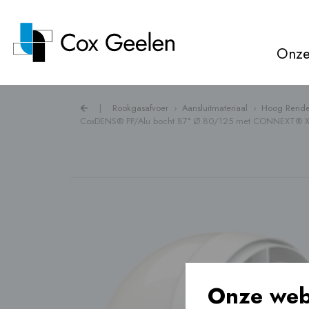
Onze
|
Rookgasafvoer
›
Aansluitmateriaal
›
Hoog Rende
CoxDENS® PP/Alu bocht 87° Ø 80/125 met CONNEXT® 
Rookgasafvoer ›
Warmtepompkappen ›
Ventilatie ›
Vloerverwarming ›
Onze web