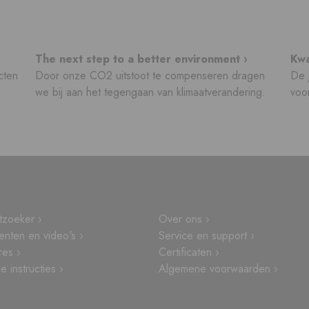
The next step to a better environment ›
Kwa
cten
Door onze CO2 uitstoot te compenseren dragen
De j
we bij aan het tegengaan van klimaatverandering.
voor
tzoeker ›
Over ons ›
nten en video's ›
Service en support ›
res ›
Certificaten ›
 instructies ›
Algemene voorwaarden ›