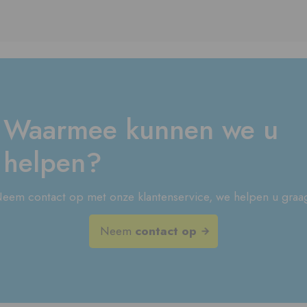
Waarmee kunnen we u
helpen?
eem contact op met onze klantenservice, we helpen u graa
Neem
contact op