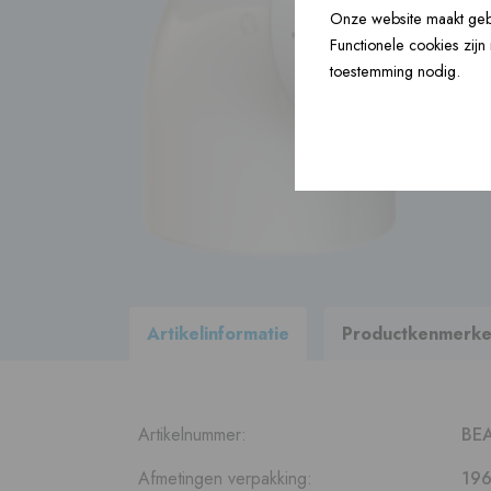
Onze website maakt gebr
Bouwartikelen ›
Functionele cookies zij
toestemming nodig.
Accessoires ›
Bekijk
alle producten
binnen ons
leveringsprogramma
Artikelinformatie
Productkenmerk
Artikelnummer:
BE
Afmetingen verpakking:
196