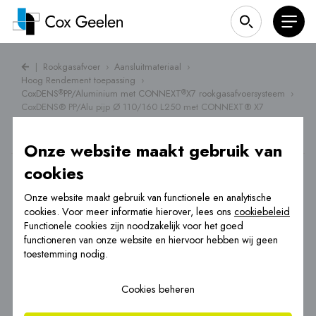
|
Rookgasafvoer
›
Aansluitmateriaal
›
Hoog Rendement toepassing
›
CoxDENS
PP/Aluminium met CONNEXT
X7 rookgasafvoersysteem
›
®
®
CoxDENS® PP/Alu pijp Ø 110/160 L250 met CONNEXT® X7
Onze website maakt gebruik van
cookies
Onze website maakt gebruik van functionele en analytische
cookies. Voor meer informatie hierover, lees ons
cookiebeleid
Functionele cookies zijn noodzakelijk voor het goed
functioneren van onze website en hiervoor hebben wij geen
toestemming nodig.
Cookies beheren