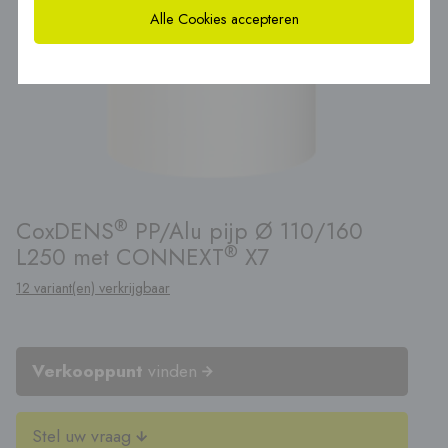
Alle Cookies accepteren
®
CoxDENS
PP/Alu pijp Ø 110/160
®
L250 met CONNEXT
X7
12 variant(en) verkrijgbaar
Verkooppunt
vinden
Stel uw vraag