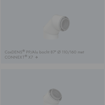
®
CoxDENS
PP/Alu bocht 87° Ø 110/160 met
®
CONNEXT
X7