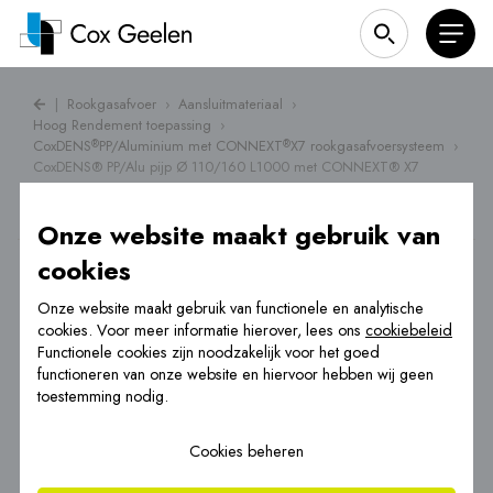
|
Rookgasafvoer
›
Aansluitmateriaal
›
Hoog Rendement toepassing
›
CoxDENS
PP/Aluminium met CONNEXT
X7 rookgasafvoersysteem
›
®
®
CoxDENS® PP/Alu pijp Ø 110/160 L1000 met CONNEXT® X7
Onze website maakt gebruik van
cookies
Onze website maakt gebruik van functionele en analytische
cookies. Voor meer informatie hierover, lees ons
cookiebeleid
Functionele cookies zijn noodzakelijk voor het goed
functioneren van onze website en hiervoor hebben wij geen
toestemming nodig.
Cookies beheren