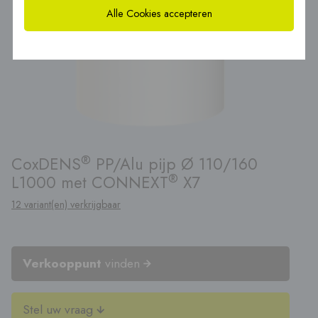
Alle Cookies accepteren
®
CoxDENS
PP/Alu pijp Ø 110/160
®
L1000 met CONNEXT
X7
12 variant(en) verkrijgbaar
Verkooppunt
vinden
Stel uw vraag