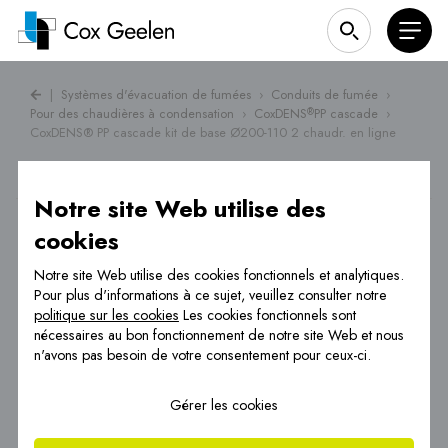
|
Systèmes d'évacuation de fumées
›
Conduits de fumée
›
Pour des chaudières à condensation
›
CoxDENS
PP cascade
›
®
CoxDENS® PP cascade kit de base Ø200-110 2 chaudr. en ligne
Notre site Web utilise des
cookies
Notre site Web utilise des cookies fonctionnels et analytiques.
Pour plus d'informations à ce sujet, veuillez consulter notre
politique sur les cookies
Les cookies fonctionnels sont
nécessaires au bon fonctionnement de notre site Web et nous
n'avons pas besoin de votre consentement pour ceux-ci.
Gérer les cookies