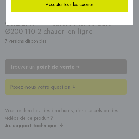
Accepter tous les cookies
®
CoxDENS
PP cascade kit de base
Ø200-110 2 chaudr. en ligne
7 versions disponibles
Trouver un
point de vente
Posez-nous votre question
Vous recherchez des brochures, des manuels ou des
vidéos de ce produit ?
Au support technique