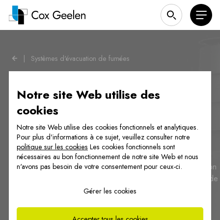
|
Systèmes d'évacuation de fumées
Notre site Web utilise des
cookies
Nos solutions pour l'évacuation de
Notre site Web utilise des cookies fonctionnels et analytiques.
Pour plus d'informations à ce sujet, veuillez consulter notre
gaz de fumée
politique sur les cookies
Les cookies fonctionnels sont
nécessaires au bon fonctionnement de notre site Web et nous
Cox Geelen développe et produit des systèmes d'évacuation
n'avons pas besoin de votre consentement pour ceux-ci.
des gaz de combustion pour les projets de construction et de
rénovation. Tant pour les maisons individuelles que pour les
Gérer les cookies
conduits collectifs des immeubles d'habitation.
Accepter tous les cookies