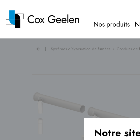
Nos produits
N
|
Systèmes d'évacuation de fumées
›
Conduits de
Gaz de combustion ›
Caches pour pompes à
chaleur ›
Ventilation ›
Notre sit
Chauffage au sol ›