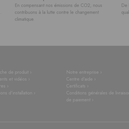
En compensant nos émissions de CO2, nous
De 
.
contribuons à la lutte contre le changement
qual
climatique.
che de produit ›
Notre entreprise ›
nts et vidéos ›
Centre d'aide ›
res ›
Certificats ›
ions d'installation ›
Conditions générales de livraiso
de paiement ›