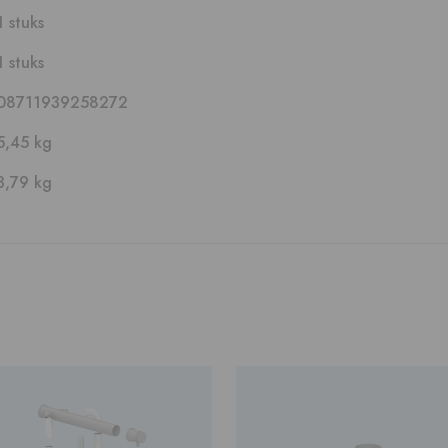
1 stuks
1 stuks
08711939258272
5,45 kg
3,79 kg