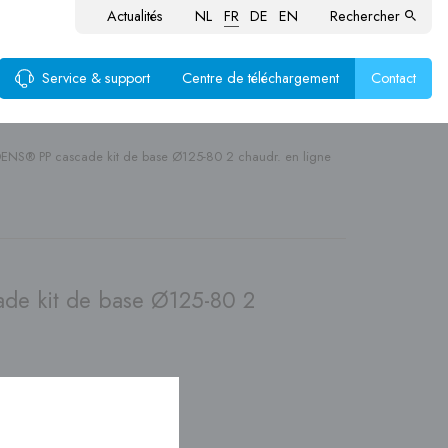
Actualités
NL
FR
DE
EN
Rechercher
Service & support
Centre de téléchargement
Contact
ENS® PP cascade kit de base Ø125-80 2 chaudr. en ligne
ustion
aux
produits
de kit de base Ø125-80 2
nte