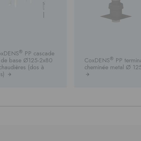
®
oxDENS
PP cascade
®
t de base Ø125-2x80
CoxDENS
PP termin
chaudières (dos à
cheminée metal Ø 12
s)