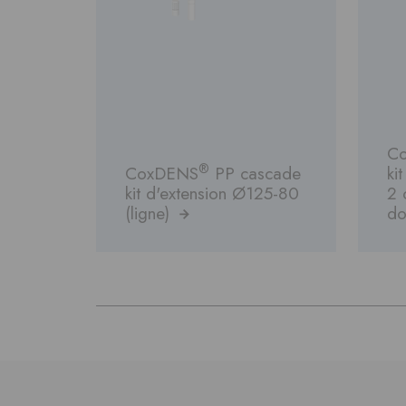
C
®
CoxDENS
PP cascade
ki
kit d'extension Ø125-80
2 
(ligne)
do