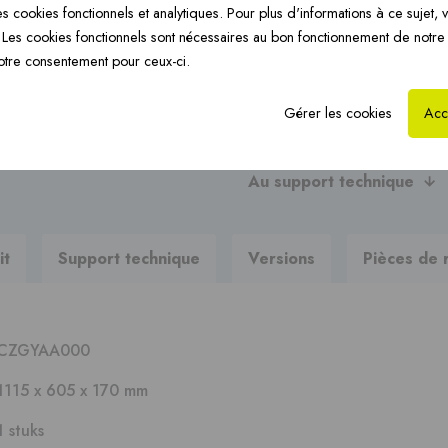
Chauffage par le sol
s cookies fonctionnels et analytiques. Pour plus d'informations à ce sujet, v
CoxHYBRID PP 3CE ›
Ch
›
Les cookies fonctionnels sont nécessaires au bon fonctionnement de notre
Posez-nous votre questi
otre consentement pour ceux-ci.
Gérer les cookies
Acc
Vous recherchez des brochur
?
Au support technique
it
Support technique
Versions
Pièces de 
CZGYAA000
1115 x 605 x 170 mm
1 stuks