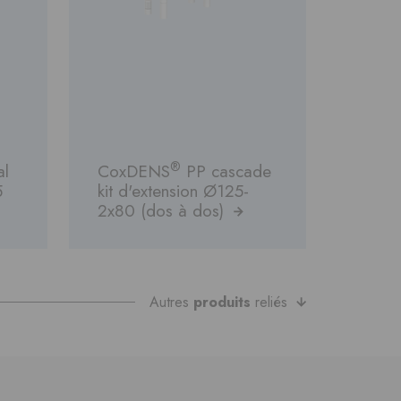
®
al
CoxDENS
PP cascade
5
kit d'extension Ø125-
2x80 (dos à dos)
Autres
produits
reliés