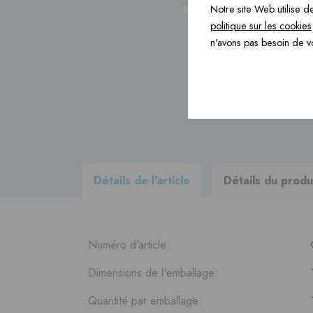
Notre site Web utilise de
politique sur les cookies
Produits de construction ›
n'avons pas besoin de v
Accessoires ›
Consultez
tous les produits
de
notre progamme de livraison
Détails de l'article
Détails du produ
Numéro d'article:
Dimensions de l'emballage:
Quantité par emballage: