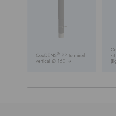
C
®
CoxDENS
PP terminal
ki
vertical Ø 160
(l