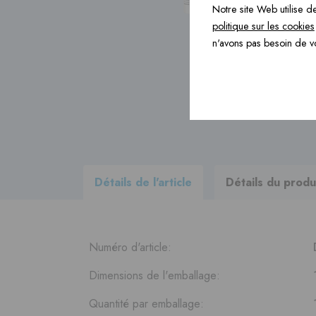
Notre site Web utilise de
politique sur les cookies
Produits de construction ›
n'avons pas besoin de v
Accessoires ›
Consultez
tous les produits
de
notre progamme de livraison
Détails de l'article
Détails du produ
Numéro d'article:
Dimensions de l'emballage:
Quantité par emballage: