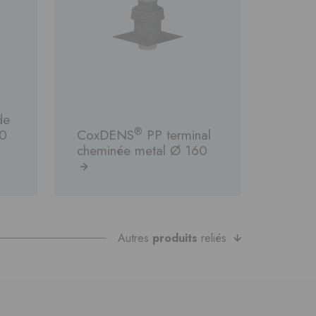
de
®
80
CoxDENS
PP terminal
cheminée metal Ø 160
Autres
produits
reliés