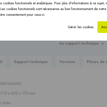
Chauffage par le sol
s cookies fonctionnels et analytiques. Pour plus d'informations à ce sujet, v
CoxHYBRID PP 3CE ›
Ch
›
Les cookies fonctionnels sont nécessaires au bon fonctionnement de notre
Posez-nous votre questi
otre consentement pour ceux-ci.
Gérer les cookies
Acc
Vous recherchez des brochur
?
Au support technique
it
Support technique
Versions
Pièces de 
DKGYAA000
1115 x 605 x 170 mm
1 stuks