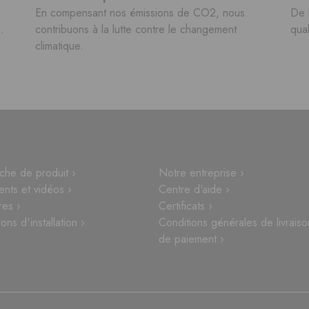
En compensant nos émissions de CO2, nous
De 
.
contribuons à la lutte contre le changement
qual
climatique.
che de produit ›
Notre entreprise ›
nts et vidéos ›
Centre d'aide ›
res ›
Certificats ›
ions d'installation ›
Conditions générales de livraiso
de paiement ›