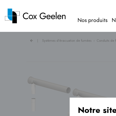
Nos produits
N
|
Systèmes d'évacuation de fumées
›
Conduits de
Gaz de combustion ›
Caches pour pompes à
chaleur ›
Ventilation ›
Notre sit
Chauffage au sol ›