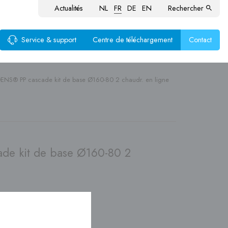
Actualités
NL
FR
DE
EN
Rechercher
Service & support
Centre de téléchargement
Contact
ENS® PP cascade kit de base Ø160-80 2 chaudr. en ligne
ustion
aux
produits
de kit de base Ø160-80 2
nte