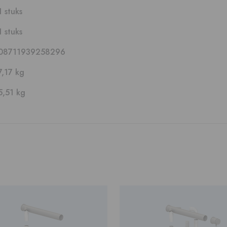
1 stuks
1 stuks
08711939258296
7,17 kg
5,51 kg