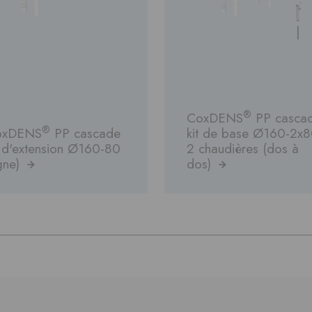
®
CoxDENS
PP casca
®
oxDENS
PP cascade
kit de base Ø160-2x
t d'extension Ø160-80
2 chaudières (dos à
igne)
dos)