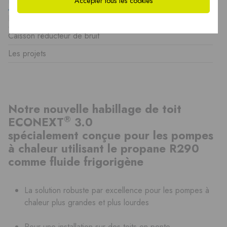
ECONEXT 3.0 Habillage R290
Accepter tous les cookies
ECONEXT Modus
Caisson réducteur de bruit
Les projets
Notre nouvelle habillage de toit
®
ECONEXT
3.0
spécialement conçue pour les pompes
à chaleur utilisant le propane R290
comme fluide frigorigène
La solution robuste par excellence pour les pompes à
chaleur plus grandes et plus lourdes
Pour une installation sur des toits en pente