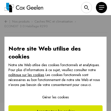
|
Nos produits
›
Caches PAC et climatisation
›
ECONEXT 3.0 Habillage R290
ECONEXT 3.0 Habillage R290
Notre site Web utilise des
cookies
Caches PAC et climatisation
Notre site Web utilise des cookies fonctionnels et analytiques.
Chauffage par le sol
Pour plus d'informations à ce sujet, veuillez consulter notre
politique sur les cookies
Les cookies fonctionnels sont
Systèmes d'évacuation de fumée
nécessaires au bon fonctionnement de notre site Web et nous
n'avons pas besoin de votre consentement pour ceux-ci.
Cheminées PREFAB
Ventilation & Récupération de chaleur
Gérer les cookies