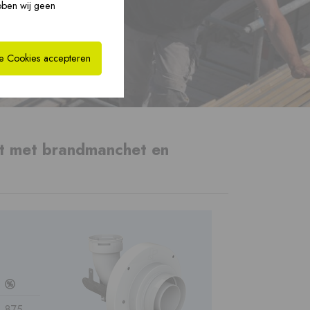
bben wij geen
bride oplossingen
CoxHYBRID CLV PP ›
›
le Cookies accepteren
t met brandmanchet en
c
875