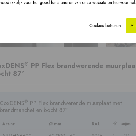
n noodzakelijk voor het goed functioneren van onze website en hiervoor he
Vloerverwarming ›
CLV-renovatie ›
Hy
Cookies beheren
Al
Prefab dakkappen ›
®
oxDENS
PP Flex brandwerende muurplaa
cht 87°
®
CoxDENS
PP Flex brandwerende muurplaat met
brandmanchet en bocht 87°
Art.nr.
Ø mm
RAL
b
3
ARMHAA600
60/100 - 60
9016
1
24