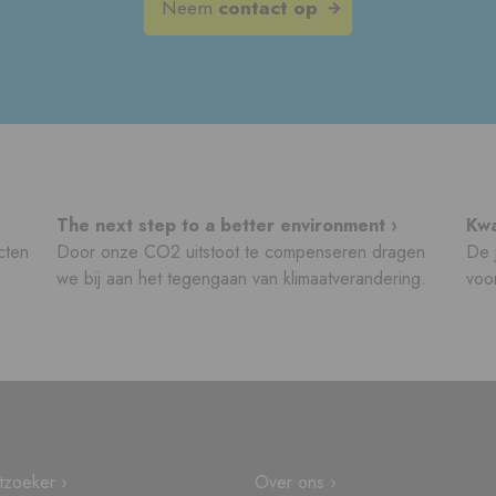
Neem
contact op
The next step to a better environment ›
Kwa
cten
Door onze CO2 uitstoot te compenseren dragen
De j
we bij aan het tegengaan van klimaatverandering.
voor
tzoeker ›
Over ons ›