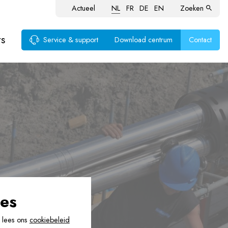
Actueel
NL
FR
DE
EN
Zoeken
rs
Service & support
Download centrum
Contact
voer
ten
es
, lees ons
cookiebeleid