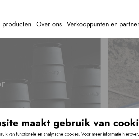
 producten
Over ons
Verkooppunten en partne
Rookgasaf
Alles over
rookgasafvoer
Direct door naar
produc
r
 voor nieuwbouw en
site maakt gebruik van cooki
collectieve schachten in
uik van functionele en analytische cookies. Voor meer informatie hierover