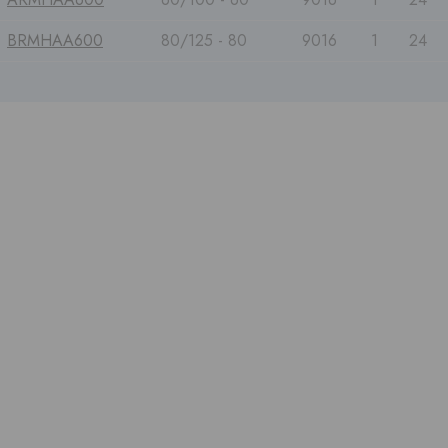
BRMHAA600
80/125 - 80
9016
1
24