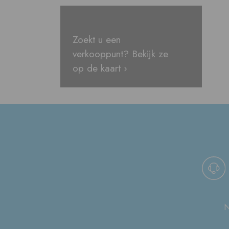
Zoekt u een
verkooppunt? Bekijk ze
op de kaart ›
N