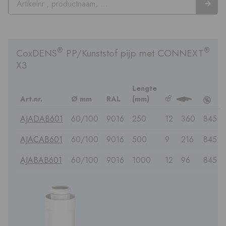
®
®
CoxDENS
PP/Kunststof pijp met CONNEXT
X3
Lengte
Art.nr.
Ø mm
RAL
(mm)
b
3
c
AJADAB601
60/100
9016
250
12
360
845
AJACAB601
60/100
9016
500
9
216
845
AJABAB601
60/100
9016
1000
12
96
845