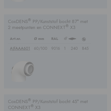
®
CoxDENS
PP/Kunststof bocht 87° met
®
2 meetpunten en CONNEXT
X3
Art.nr.
Ø mm
RAL
b
3
c
AJFAAA601
60/100
9016
1
240
845
®
CoxDENS
PP/Kunststof bocht 45° met
®
CONNEXT
X3