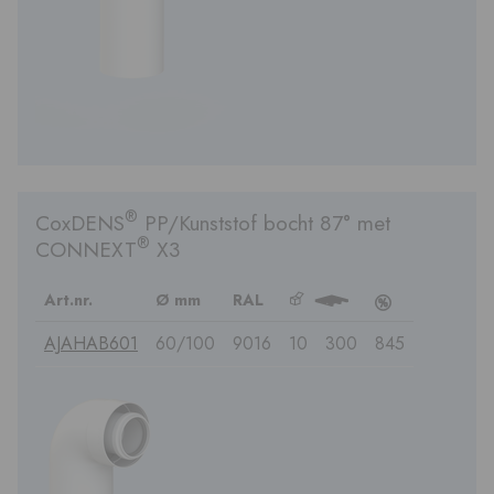
®
CoxDENS
PP/Kunststof bocht 87° met
®
CONNEXT
X3
Art.nr.
Ø mm
RAL
b
3
c
AJAHAB601
60/100
9016
10
300
845