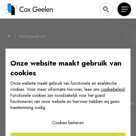
|
Rookgasafvoer
Onze website maakt gebruik van
cookies
Onze oplossingen voor
Onze website maakt gebruik van functionele en analytische
rookgasafvoer
cookies. Voor meer informatie hierover, lees ons
cookiebeleid
Functionele cookies zijn noodzakelijk voor het goed
functioneren van onze website en hiervoor hebben wij geen
Cox Geelen ontwikkelt en produceert rookgasafvoersystemen
toestemming nodig.
voor nieuwbouw en renovatieprojecten. Voor zowel
individuele woningen als voor collectieve schachten in de
Cookies beheren
hoogbouw.