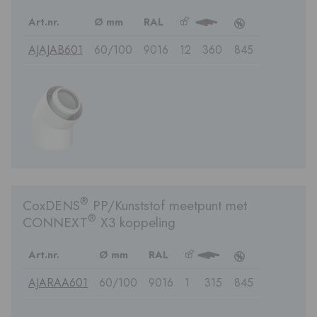
Art.nr.
Ø mm
RAL
b
3
c
AJAJAB601
60/100
9016
12
360
845
®
CoxDENS
PP/Kunststof meetpunt met
®
CONNEXT
X3 koppeling
Art.nr.
Ø mm
RAL
b
3
c
AJARAA601
60/100
9016
1
315
845