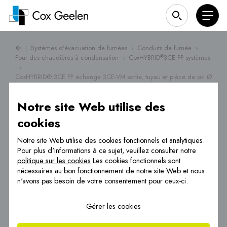
|
Systèmes d'évacuation de fumées
›
Conduits de fumée
›
Pour des chaudières à condensation
›
CoxHYBRID
3CE PP systèmes
®
›
CoxHYBRID® 3CE PP échange 3CE-VM sortie, tuyau et pièce de sol Ø
130
Notre site Web utilise des
cookies
Notre site Web utilise des cookies fonctionnels et analytiques.
Pour plus d'informations à ce sujet, veuillez consulter notre
politique sur les cookies
Les cookies fonctionnels sont
nécessaires au bon fonctionnement de notre site Web et nous
n'avons pas besoin de votre consentement pour ceux-ci.
Gérer les cookies