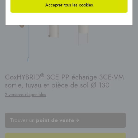
Accepter tous les cookies
®
CoxHYBRID
3CE PP échange 3CE-VM
sortie, tuyau et pièce de sol Ø 130
2 versions disponibles
Trouver un
point de vente