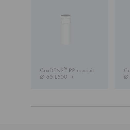
®
CoxDENS
PP conduit
C
Ø 60 L500
Ø