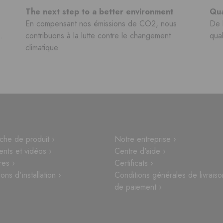
The next step to a better environment
Qua
En compensant nos émissions de CO2, nous
De 
.
contribuons à la lutte contre le changement
qual
climatique.
che de produit ›
Notre entreprise ›
nts et vidéos ›
Centre d'aide ›
res ›
Certificats ›
ions d'installation ›
Conditions générales de livraiso
de paiement ›