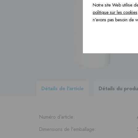
Notre site Web utilise de
Produits de construction ›
politique sur les cookies
n'avons pas besoin de v
Accessoires ›
Consultez
tous les produits
de
notre progamme de livraison
Détails de l'article
Détails du produ
Numéro d'article:
Dimensions de l'emballage: