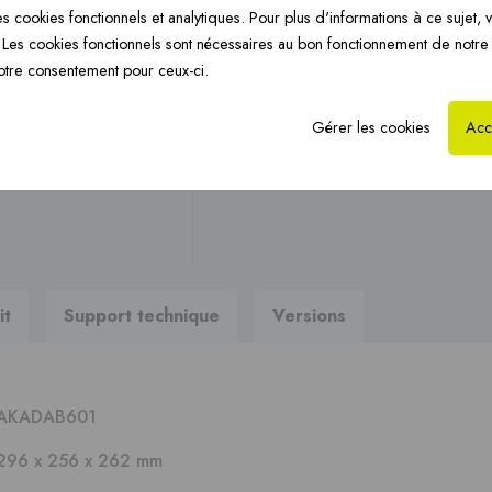
Chauffage par le sol
s cookies fonctionnels et analytiques. Pour plus d'informations à ce sujet, v
CoxHYBRID PP 3CE ›
Ch
Posez-nous votre questi
›
Les cookies fonctionnels sont nécessaires au bon fonctionnement de notre
otre consentement pour ceux-ci.
Vous recherchez des brochur
Gérer les cookies
Acc
?
Au support technique
it
Support technique
Versions
AKADAB601
296 x 256 x 262 mm