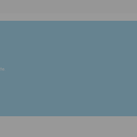
?
te.