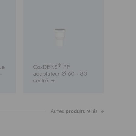
®
ue
CoxDENS
PP
-
adaptateur Ø 60 - 80
centré
Autres
produits
reliés