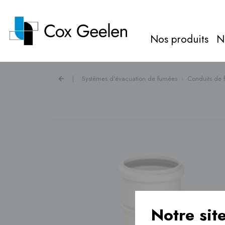
Nos produits
N
|
Systèmes d'évacuation de fumées
›
Conduits de
Gaz de combustion ›
Caches pour pompes à
chaleur ›
Ventilation ›
Notre sit
Chauffage au sol ›