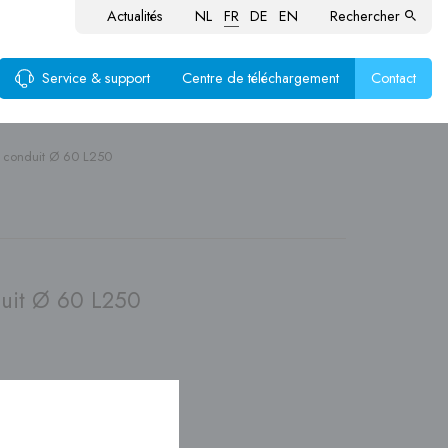
Actualités
NL
FR
DE
EN
Rechercher
Service & support
Centre de téléchargement
Contact
conduit Ø 60 L250
ustion
aux
produits
uit Ø 60 L250
nte