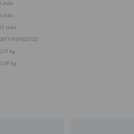
1 stuks
1 stuks
12 stuks
08711939023122
0,11 kg
0,09 kg