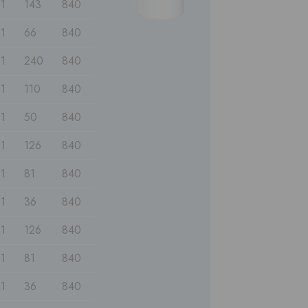
1
143
840
1
66
840
1
240
840
1
110
840
1
50
840
1
126
840
1
81
840
1
36
840
1
126
840
1
81
840
1
36
840