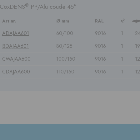
®
CoxDENS
PP/Alu coude 45°
Art.nr.
Ø mm
RAL
b
3
ADAJAA601
60/100
9016
1
2
BDAJAA601
80/125
9016
1
1
CWAJAA600
100/150
9016
1
1
CDAJAA600
110/150
9016
1
1