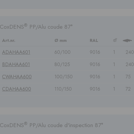
®
CoxDENS
PP/Alu coude 87°
Art.nr.
Ø mm
RAL
b
3
ADAHAA601
60/100
9016
1
240
BDAHAA601
80/125
9016
1
240
CWAHAA600
100/150
9016
1
75
CDAHAA600
110/150
9016
1
72
®
CoxDENS
PP/Alu coude d'inspection 87°