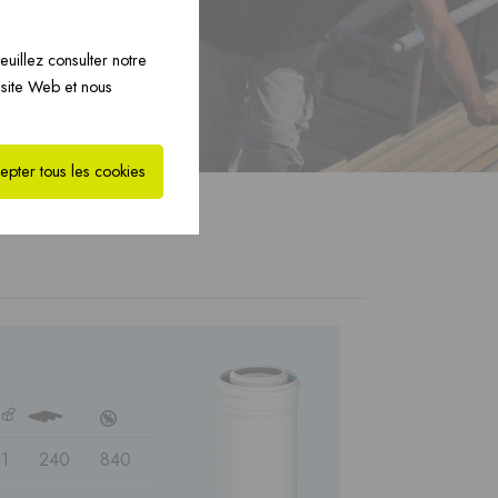
eminées PREFAB ›
euillez consulter notre
 site Web et nous
epter tous les cookies
b
3
c
1
240
840