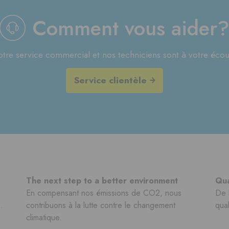
Comment vous aider
tre service commercial et nos techniciens sont à votre écou
Service clientèle
The next step to a better environment
Qua
En compensant nos émissions de CO2, nous
De 
.
contribuons à la lutte contre le changement
qual
climatique.