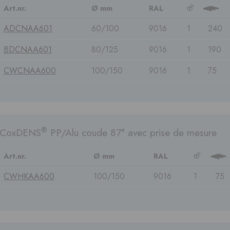
Art.nr.
Ø mm
RAL
b
3
ADCNAA601
60/100
9016
1
240
BDCNAA601
80/125
9016
1
190
CWCNAA600
100/150
9016
1
75
®
CoxDENS
PP/Alu coude 87° avec prise de mesure
Art.nr.
Ø mm
RAL
b
3
CWHKAA600
100/150
9016
1
75