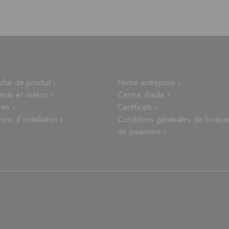
che de produit ›
Notre entreprise ›
nts et vidéos ›
Centre d'aide ›
res ›
Certificats ›
ions d'installation ›
Conditions générales de livraiso
de paiement ›