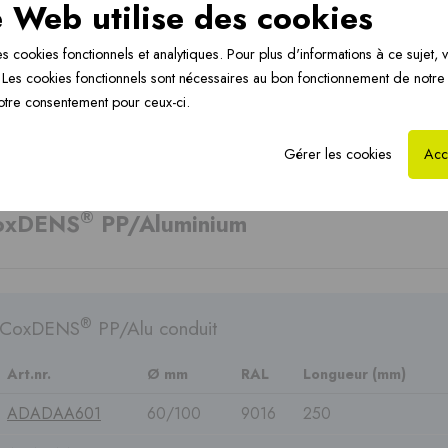
e Web utilise des cookies
Chauffage par le sol
CoxHYBRID PP 3CE ›
Ch
›
s cookies fonctionnels et analytiques. Pour plus d'informations à ce sujet, v
Les cookies fonctionnels sont nécessaires au bon fonctionnement de notre
otre consentement pour ceux-ci.
Gérer les cookies
Acc
®
oxDENS
PP/Aluminium
®
CoxDENS
PP/Alu conduit
Art.nr.
Ø mm
RAL
Longueur (mm)
ADADAA601
60/100
9016
250