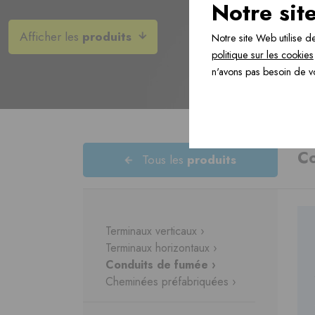
Notre sit
Produits de construction ›
Afficher les
produits
Notre site Web utilise de
politique sur les cookies
n'avons pas besoin de v
Accessoires ›
C
Tous les
produits
Consultez
tous les produits
de
notre progamme de livraison
Terminaux verticaux ›
Terminaux horizontaux ›
Conduits de fumée ›
Cheminées préfabriquées ›