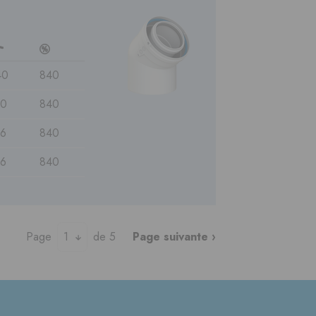
c
40
840
90
840
26
840
26
840
Page
1
de 5
Page suivante ›