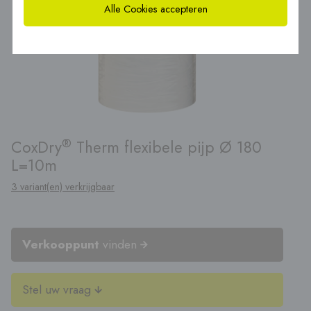
Alle Cookies accepteren
®
CoxDry
Therm flexibele pijp Ø 180
L=10m
3 variant(en) verkrijgbaar
Verkooppunt
vinden
Stel uw vraag