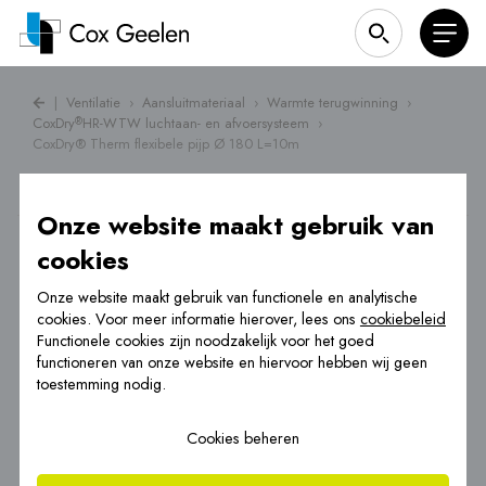
|
Ventilatie
›
Aansluitmateriaal
›
Warmte terugwinning
›
CoxDry
HR-WTW luchtaan- en afvoersysteem
›
®
CoxDry® Therm flexibele pijp Ø 180 L=10m
Onze website maakt gebruik van
cookies
Onze website maakt gebruik van functionele en analytische
cookies. Voor meer informatie hierover, lees ons
cookiebeleid
Functionele cookies zijn noodzakelijk voor het goed
functioneren van onze website en hiervoor hebben wij geen
toestemming nodig.
Cookies beheren