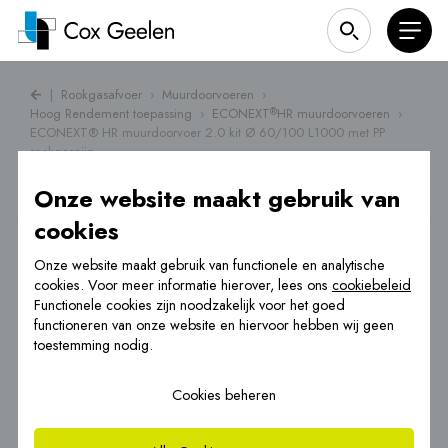
|
Rookgasafvoer
›
Muurdoorvoeren
›
Hoog Rendement toepassing
›
ECONEXT
HR muurdoorvoeren
›
®
ECONEXT® HR muurdoorvoer 2.0 kit Ø 60/100 L1000 met PP
rookgaspijp
Onze website maakt gebruik van
cookies
Onze website maakt gebruik van functionele en analytische
cookies. Voor meer informatie hierover, lees ons
cookiebeleid
Functionele cookies zijn noodzakelijk voor het goed
functioneren van onze website en hiervoor hebben wij geen
toestemming nodig.
Cookies beheren
®
ECONEXT
HR muurdoorvoer 2.0 kit