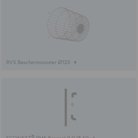
RVS Beschermrooster Ø125
®
ECONEXT
PMK Basisset 2.0 Ø 60