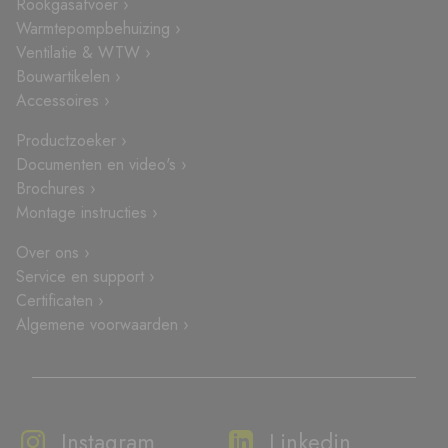
Rookgasafvoer ›
Warmtepompbehuizing ›
Ventilatie & WTW ›
Bouwartikelen ›
Accessoires ›
Productzoeker ›
Documenten en video's ›
Brochures ›
Montage instructies ›
Over ons ›
Service en support ›
Certificaten ›
Algemene voorwaarden ›
Instagram
Linkedin