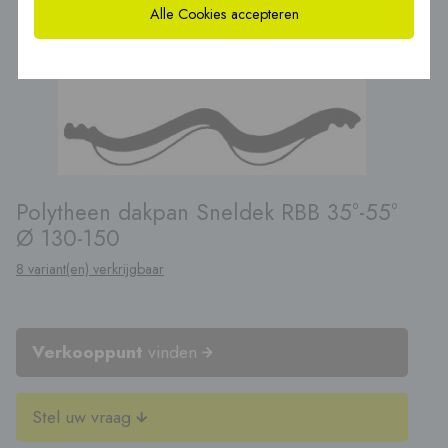
Alle Cookies accepteren
Polytheen dakpan Sneldek RBB 35°-55°
Ø 130-150
8 variant(en) verkrijgbaar
Verkooppunt
vinden
Stel uw vraag