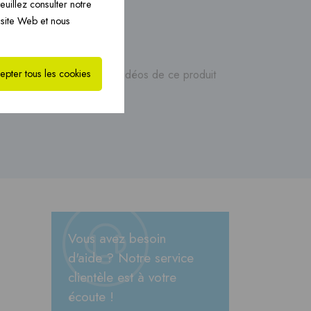
euillez consulter notre
eminées PREFAB ›
on
 site Web et nous
epter tous les cookies
es, des manuels ou des vidéos de ce produit
Vous avez besoin
d'aide ? Notre service
clientèle est à votre
écoute !