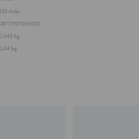
125 stuks
08711939265522
0,045 kg
0,04 kg