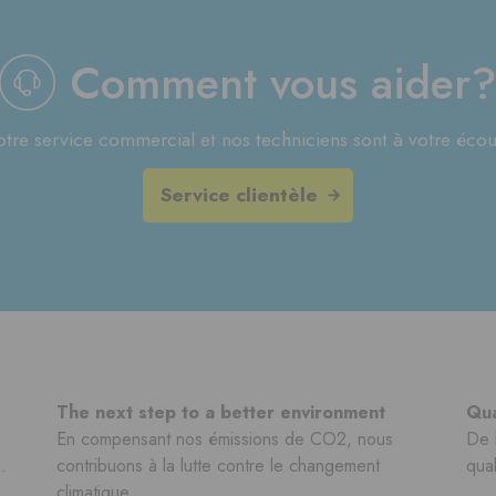
Comment vous aider
tre service commercial et nos techniciens sont à votre écou
Service clientèle
The next step to a better environment
Qua
En compensant nos émissions de CO2, nous
De 
.
contribuons à la lutte contre le changement
qual
climatique.