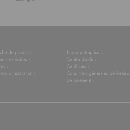
che de produit ›
Notre entreprise ›
nts et vidéos ›
Centre d'aide ›
res ›
Certificats ›
ions d'installation ›
Conditions générales de livraiso
de paiement ›