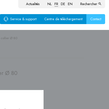
Actualités
NL
FR
DE
EN
Rechercher
Service & support
Centre de téléchargement
Contact
collier Ø 80
ustion
aux
produits
er Ø 80
nte