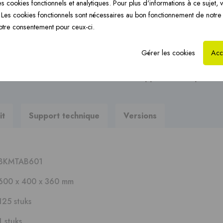
s cookies fonctionnels et analytiques. Pour plus d'informations à ce sujet, v
Chauffage par le sol
CoxHYBRID PP 3CE ›
Ch
Posez-nous votre questi
Les cookies fonctionnels sont nécessaires au bon fonctionnement de notre
›
otre consentement pour ceux-ci.
Gérer les cookies
Acc
Vous recherchez des brochur
?
Au support technique
it
Support technique
Versions
BKMTAB601
600 x 400 x 360 mm
125 stuks
1 stuks