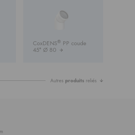
®
CoxDENS
PP coude
45° Ø 80
Autres
produits
reliés