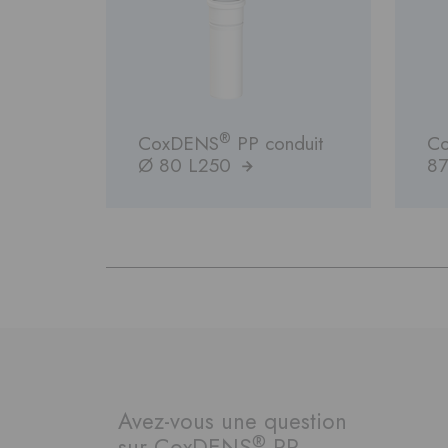
®
CoxDENS
PP conduit
C
Ø 80 L250
87
Avez-vous une question
®
sur CoxDENS
PP