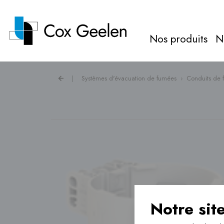
Nos produits
N
|
Systèmes d'évacuation de fumées
›
Conduits de
Gaz de combustion ›
Caches pour pompes à
chaleur ›
Ventilation ›
Notre sit
Chauffage au sol ›