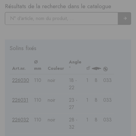
Résultats de la recherche dans le catalogue
Solins fixés
Ø
Angle
Art.nr.
mm
Couleur
°
b
3
c
226030
110
noir
18 -
1
8
033
22
226031
110
noir
23 -
1
8
033
27
226032
110
noir
28 -
1
8
033
32