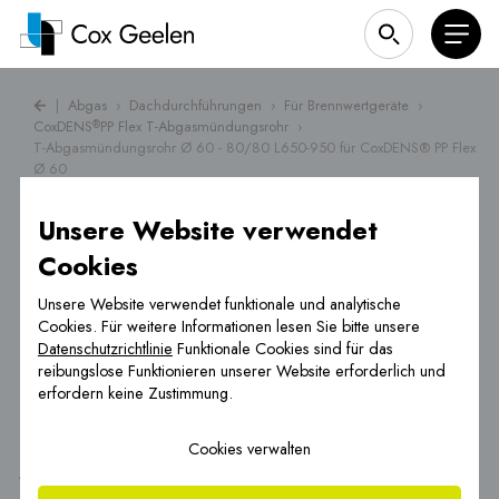
|
Abgas
›
Dachdurchführungen
›
Für Brennwertgeräte
›
CoxDENS
PP Flex T-Abgasmündungsrohr
›
®
T-Abgasmündungsrohr Ø 60 - 80/80 L650-950 für CoxDENS® PP Flex
Ø 60
Unsere Website verwendet
Cookies
Unsere Website verwendet funktionale und analytische
Cookies. Für weitere Informationen lesen Sie bitte unsere
Datenschutzrichtlinie
Funktionale Cookies sind für das
reibungslose Funktionieren unserer Website erforderlich und
erfordern keine Zustimmung.
Cookies verwalten
T-Abgasmündungsrohr Ø 60 - 80/80