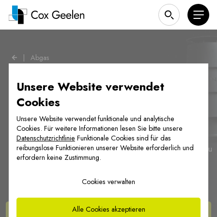
|
Abgas
Unsere Website verwendet
Cookies
Unsere Website verwendet funktionale und analytische
Abgassysteme
Cookies. Für weitere Informationen lesen Sie bitte unsere
Datenschutzrichtlinie
Funktionale Cookies sind für das
reibungslose Funktionieren unserer Website erforderlich und
Cox Geelen entwickelt und fertigt Abgassysteme für Neubau
erfordern keine Zustimmung.
und Renovierung, für Einfamilienhäuser und mehrstöckige
Gebäude.
Cookies verwalten
Alle Cookies akzeptieren
Die
Produkte ansehen