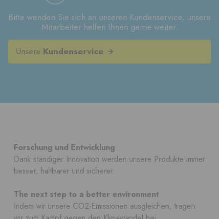
Bitte wenden Sie sich an unseren Kundenservice, unsere
Mitarbeiter helfen Ihnen gerne weiter.
Unsere
Kundenservice
Forschung und Entwicklung
Dank ständiger Innovation werden unsere Produkte immer
besser, haltbarer und sicherer.
The next step to a better environment
Indem wir unsere CO2-Emissionen ausgleichen, tragen
wir zum Kampf gegen den Klimawandel bei.