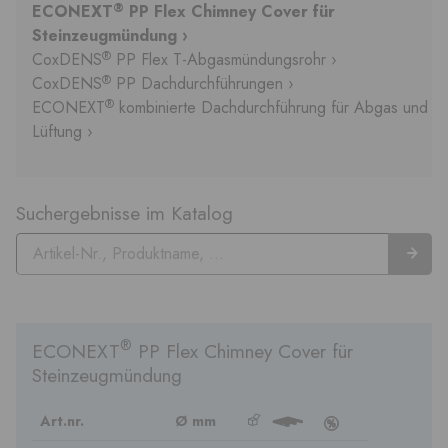
®
ECONEXT
PP Flex Chimney Cover für
Steinzeugmündung ›
®
CoxDENS
PP Flex T-Abgasmündungsrohr ›
®
CoxDENS
PP Dachdurchführungen ›
®
ECONEXT
kombinierte Dachdurchführung für Abgas und
Lüftung ›
Suchergebnisse im Katalog
®
ECONEXT
PP Flex Chimney Cover für
Steinzeugmündung
Art.nr.
Ø mm
b
3
c