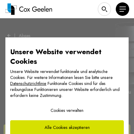
|
Abgas
Unsere Website verwendet
Cookies
Unsere Website verwendet funktionale und analytische
Abgassysteme
Cookies. Für weitere Informationen lesen Sie bitte unsere
Datenschutzrichtlinie
Funktionale Cookies sind für das
reibungslose Funktionieren unserer Website erforderlich und
Cox Geelen entwickelt und fertigt Abgassysteme für Neubau
erfordern keine Zustimmung.
und Renovierung, für Einfamilienhäuser und mehrstöckige
Gebäude.
Cookies verwalten
Alle Cookies akzeptieren
Die
Produkte ansehen