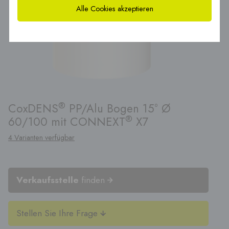
Alle Cookies akzeptieren
®
CoxDENS
PP/Alu Bogen 15° Ø
®
60/100 mit CONNEXT
X7
4 Varianten verfügbar
Verkaufsstelle
finden
Stellen Sie Ihre Frage