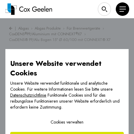
|
Abgas
›
Abgas Produkte
›
Für Brennwertgeräte
›
CoxDENS
PP/Aluminium mit CONNEXT
X7
›
®
®
CoxDENS® PP/Alu Bogen 15° Ø 60/100 mit CONNEXT® X7
Unsere Website verwendet
Cookies
Unsere Website verwendet funktionale und analytische
Cookies. Für weitere Informationen lesen Sie bitte unsere
Datenschutzrichtlinie
Funktionale Cookies sind für das
reibungslose Funktionieren unserer Website erforderlich und
erfordern keine Zustimmung.
Cookies verwalten