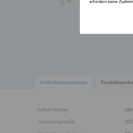
erfordern keine Zustim
Bauprodukte ›
Zubehör ›
Sehen Sie sich
alle Produkte
in
unserem Lieferprogramm an
Artikelinformationen
Produktmerk
Artikel Nummer:
AB
Verpackungsmaße:
400