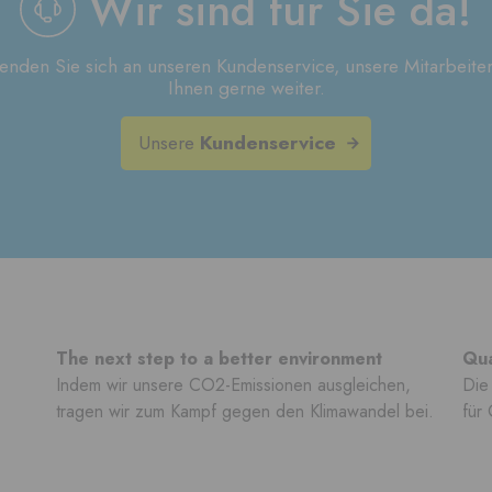
Wir sind für Sie da!
wenden Sie sich an unseren Kundenservice, unsere Mitarbeiter
Ihnen gerne weiter.
Unsere
Kundenservice
The next step to a better environment
Qua
Indem wir unsere CO2-Emissionen ausgleichen,
Die 
tragen wir zum Kampf gegen den Klimawandel bei.
für 