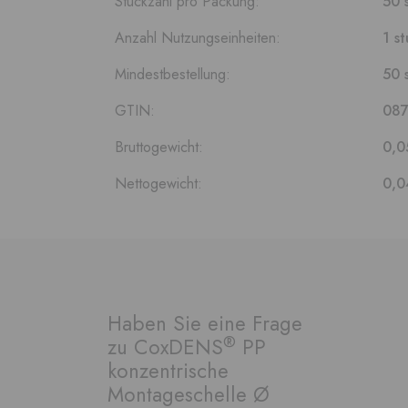
Stückzahl pro Packung:
50 
Anzahl Nutzungseinheiten:
1 st
Mindestbestellung:
50 
GTIN:
08
Bruttogewicht:
0,0
Nettogewicht:
0,0
Haben Sie eine Frage
®
zu CoxDENS
PP
konzentrische
Montageschelle Ø