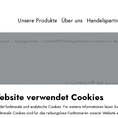
Unsere Produkte
Über uns
Handelspartn
ysteme
›
Montageschelle
›
CoxDENS
PP Montageschelle für konzentrische A
®
Abgas
Alles über
abgas
Direkt zu
Produkten
®
CoxDENS
PP konze
60/100
ebsite verwendet Cookies
6 Varianten verfügbar
 funktionale und analytische Cookies. Für weitere Informationen lesen Sie
tionale Cookies sind für das reibungslose Funktionieren unserer Website 