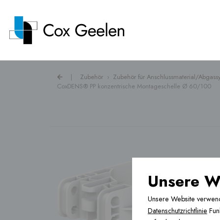
|
Zubehör
›
Zubehör für Anschlussmaterial/Abgass
CoxDENS® PP konzentrische Montageschelle Ø 60/100
Abgas ›
Wärmepumpenhauben ›
Lüftung ›
Unsere W
Unsere Website verwendet
Fussbodenheizung ›
Datenschutzrichtlinie
Funk