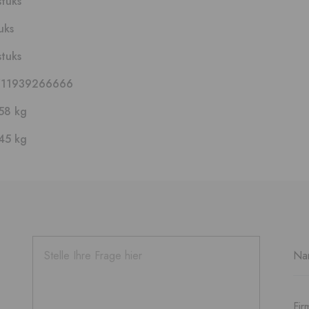
stuks
uks
stuks
711939266666
58 kg
45 kg