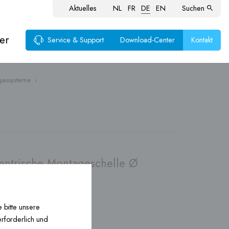
Aktuelles
NL
FR
DE
EN
Suchen
er
Service & Support
Download-Center
Kontakt
bgassysteme
›
ntrische Montageschelle Ø
 bitte unsere
erforderlich und