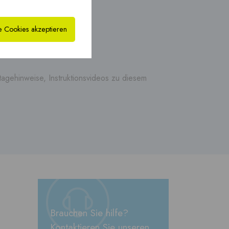
xHYBRID MFB PP ›
PREFAB
Fertigschornstein ›
e Cookies akzeptieren
agehinweise, Instruktionsvideos zu diesem
Brauchen Sie hilfe?
Kontaktieren Sie unseren