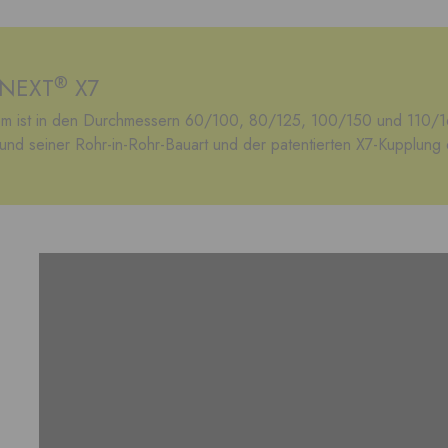
®
NNEXT
X7
m ist in den Durchmessern 60/100, 80/125, 100/150 und 110/1
rund seiner Rohr-in-Rohr-Bauart und der patentierten X7-Kupplung