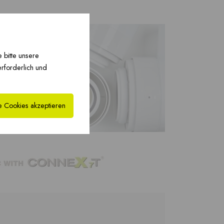
xHYBRID MFB PP ›
PREFAB
Fertigschornstein ›
 bitte unsere
erforderlich und
e Cookies akzeptieren