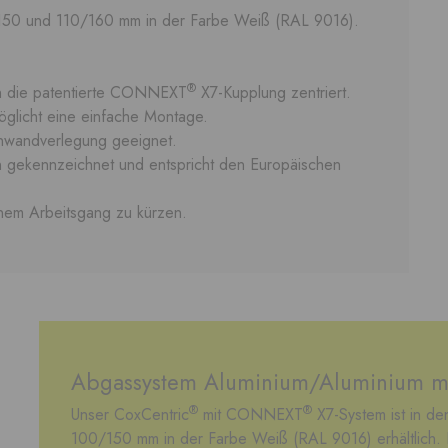
150 und 110/160 mm in der Farbe Weiß (RAL 9016).
.
®
ch die patentierte CONNEXT
X7-Kupplung zentriert.
glicht eine einfache Montage.
ßenwandverlegung geeignet.
n gekennzeichnet und entspricht den Europäischen
inem Arbeitsgang zu kürzen.
Abgassystem Aluminium/Aluminium 
®
®
Unser CoxCentric
mit CONNEXT
X7-System ist in 
100/150 mm in der Farbe Weiß (RAL 9016) erhältlich. E