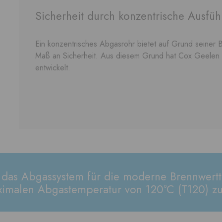
Sicherheit durch konzentrische Ausfü
Ein konzentrisches Abgasrohr bietet auf Grund seiner B
Maß an Sicherheit. Aus diesem Grund hat Cox Geelen
entwickelt.
t das Abgassystem für die moderne Brennwertt
ximalen Abgastemperatur von 120°C (T120) zu