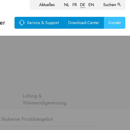
Aktuelles
NL
FR
DE
EN
Suchen
er
Service & Support
Download-Center
Kontakt
Lüftung &
Wärmerückgewinnung
Skoberne Produktangebot