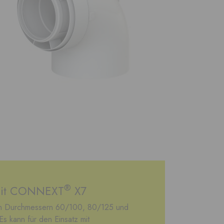
®
mit CONNEXT
X7
den Durchmessern 60/100, 80/125 und
s kann für den Einsatz mit