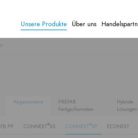
Unsere Produkte
Über uns
Handelspartn
X7
Abgas
Alles über
abgas
Direkt zu
Produkten
Abgassysteme
PREFAB
Hybride
Fertigschornstein
Lösungen
®
®
FB PP
CONNEXT
X3
CONNEXT
X7
ECONEXT