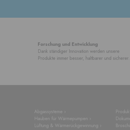
Forschung und Entwicklung
Dank ständiger Innovation werden unsere
Produkte immer besser, haltbarer und sicherer.
Abgassysteme ›
Produkt
Hauben für Wärmepumpen ›
Dokume
Lüftung & Wärmerückgewinnung ›
Brosch