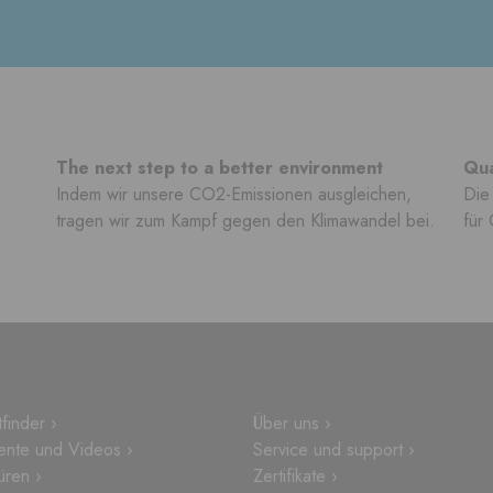
The next step to a better environment
Qua
Indem wir unsere CO2-Emissionen ausgleichen,
Die 
tragen wir zum Kampf gegen den Klimawandel bei.
für 
finder ›
Über uns ›
nte und Videos ›
Service und support ›
üren ›
Zertifikate ›