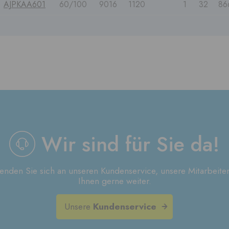
AJPKAA601
60/100
9016
1120
1
32
86
Wir sind für Sie da!
wenden Sie sich an unseren Kundenservice, unsere Mitarbeiter
Ihnen gerne weiter.
Unsere
Kundenservice