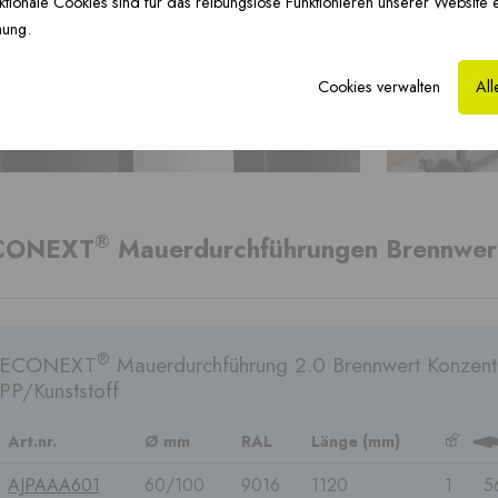
tionale Cookies sind für das reibungslose Funktionieren unserer Website 
Fussbodenheizung ›
Hybride Lösungen ›
Co
mung.
Cookies verwalten
All
®
CONEXT
Mauerdurchführungen Brennwer
®
ECONEXT
Mauerdurchführung 2.0 Brennwert Konzent
PP/Kunststoff
Art.nr.
Ø mm
RAL
Länge (mm)
b
3
AJPAAA601
60/100
9016
1120
1
5