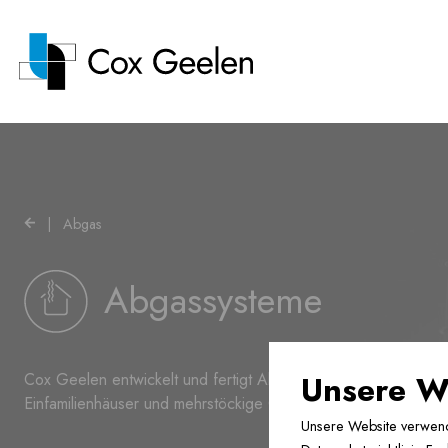
Abgas ›
|
Abgas
Wärmepumpenhauben ›
Abgassysteme
Lüftung ›
Unsere W
Cox Geelen entwickelt und fertigt Abgassysteme für Neubau 
Einfamilienhäuser und mehrstöckige Gebäude.
Fussbodenheizung ›
Unsere Website verwendet