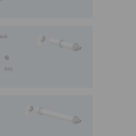
esk.
c
866