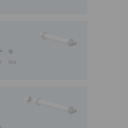
h
c
6
866
6