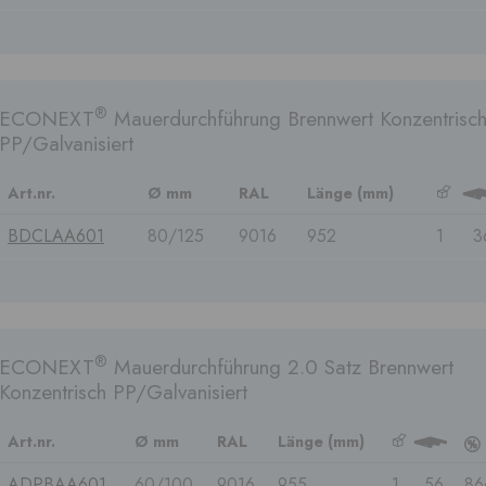
®
ECONEXT
Mauerdurchführung Brennwert Konzentrisc
PP/Galvanisiert
Art.nr.
Ø mm
RAL
Länge (mm)
b
3
BDCLAA601
80/125
9016
952
1
3
®
ECONEXT
Mauerdurchführung 2.0 Satz Brennwert
Konzentrisch PP/Galvanisiert
Art.nr.
Ø mm
RAL
Länge (mm)
b
3
c
ADPBAA601
60/100
9016
955
1
56
86