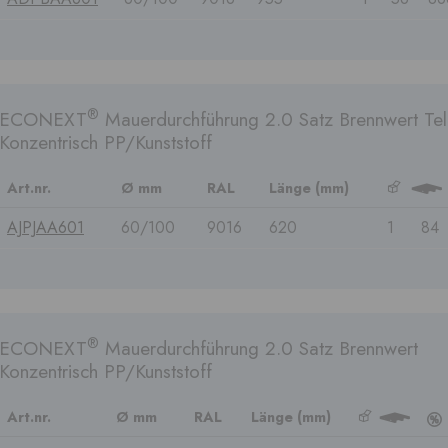
®
ECONEXT
Mauerdurchführung 2.0 Satz Brennwert Tel
Konzentrisch PP/Kunststoff
Art.nr.
Ø mm
RAL
Länge (mm)
b
3
AJPJAA601
60/100
9016
620
1
84
®
ECONEXT
Mauerdurchführung 2.0 Satz Brennwert
Konzentrisch PP/Kunststoff
Art.nr.
Ø mm
RAL
Länge (mm)
b
3
c