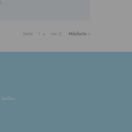
6
Seite
1
von 2
Nächste ›
 helfen