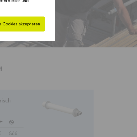
erforderlich und
xHYBRID MFB PP ›
PREFAB
Fertigschornstein ›
e Cookies akzeptieren
t
risch
c
6
866