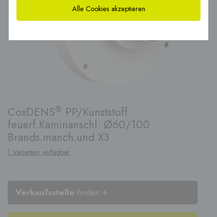
Alle Cookies akzeptieren
®
CoxDENS
PP/Kunststoff
feuerf.Kaminanschl. Ø60/100
Brands.manch.und X3
1 Varianten verfügbar
Verkaufsstelle
finden