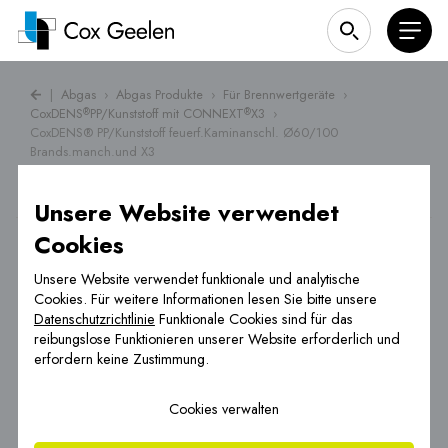
|
Abgas
›
Abgas Produkte
›
Für Brennwertgeräte
›
CoxDENS
PP/Kunststoff mit CONNEXT
X3
›
®
®
CoxDENS® PP/Kunststoff feuerf.Kaminanschl. Ø60/100
Brands.manch.und X3
Unsere Website verwendet
Cookies
Unsere Website verwendet funktionale und analytische
Cookies. Für weitere Informationen lesen Sie bitte unsere
Datenschutzrichtlinie
Funktionale Cookies sind für das
reibungslose Funktionieren unserer Website erforderlich und
erfordern keine Zustimmung.
Cookies verwalten