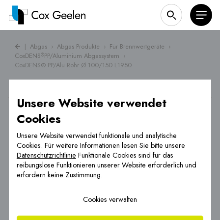
|
Abgas
›
Abgas Produkte
›
Für Brennwertgeräte
›
CoxDENS
PP/Aluminium Abgassystem
›
®
CoxDENS® PP/Alu Rohr Ø 100/150 L1950
Unsere Website verwendet
Cookies
Unsere Website verwendet funktionale und analytische
Cookies. Für weitere Informationen lesen Sie bitte unsere
Datenschutzrichtlinie
Funktionale Cookies sind für das
reibungslose Funktionieren unserer Website erforderlich und
erfordern keine Zustimmung.
Cookies verwalten