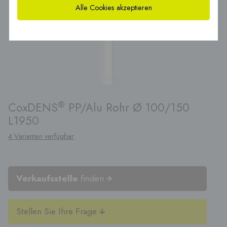
Alle Cookies akzeptieren
®
CoxDENS
PP/Alu Rohr Ø 100/150
L1950
4 Varianten verfügbar
Verkaufsstelle
finden
Stellen Sie Ihre Frage