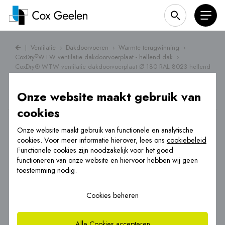
|
Ventilatie
›
Dakdoorvoeren
›
Warmte terugwinning
›
CoxDry
WTW ventilatie dakdoorvoerplaat - hellend dak
›
®
CoxDry® WTW ventilatie dakdoorvoerplaat Ø 180 RAL 8023 hellend
dak
Onze website maakt gebruik van
cookies
Onze website maakt gebruik van functionele en analytische
cookies. Voor meer informatie hierover, lees ons
cookiebeleid
Functionele cookies zijn noodzakelijk voor het goed
functioneren van onze website en hiervoor hebben wij geen
toestemming nodig.
Cookies beheren
Alle Cookies accepteren