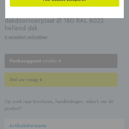
®
CoxDry
WTW ventilatie
dakdoorvoerplaat Ø 180 RAL 8023
hellend dak
6 variant(en) verkrijgbaar
Verkooppunt
vinden
Stel uw vraag
Op zoek naar brochures, handleidingen, video's van dit
product?
Artikelinformatie