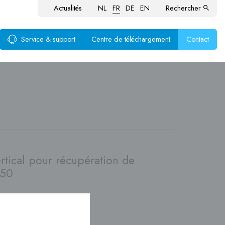
Actualités
NL
FR
DE
EN
Rechercher
Service & support
Centre de téléchargement
Contact
ustion
aux
produits
rtical pour récupération de
050