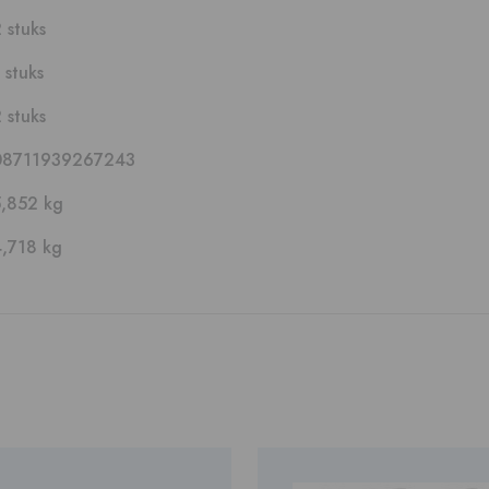
 stuks
 stuks
 stuks
08711939267243
5,852 kg
4,718 kg