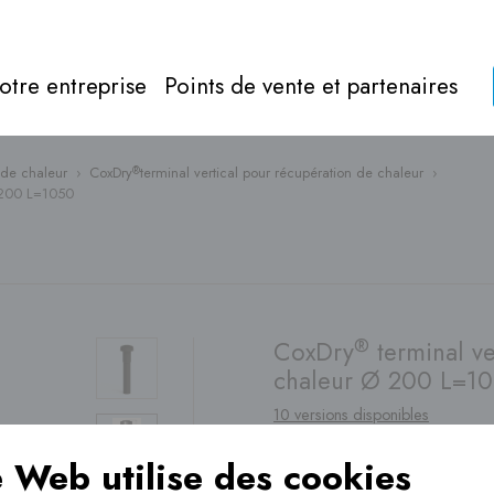
otre entreprise
Points de vente et partenaires
 de chaleur
›
CoxDry
terminal vertical pour récupération de chaleur
›
®
Ø 200 L=1050
Gaz de comb
Tout à propos de
gaz de combustion
Directement 
®
CoxDry
terminal ve
chaleur Ø 200 L=1
10 versions disponibles
e Web utilise des cookies