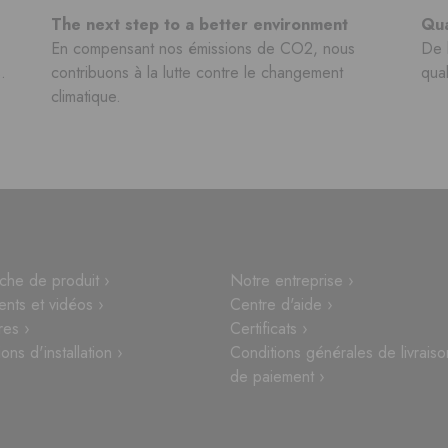
The next step to a better environment
Qua
En compensant nos émissions de CO2, nous
De 
.
contribuons à la lutte contre le changement
qual
climatique.
che de produit ›
Notre entreprise ›
nts et vidéos ›
Centre d'aide ›
res ›
Certificats ›
ions d'installation ›
Conditions générales de livraiso
de paiement ›