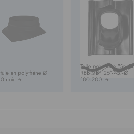
Tuile polythène "Sneld
tule en polythène Ø
RBB VB" 25°-45° Ø
0 noir
180-200