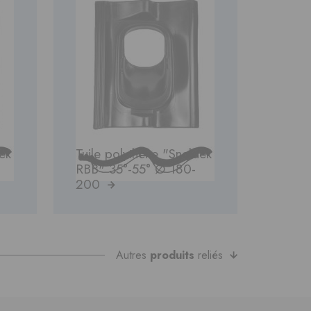
ek
Tuile polythène "Sneldek
RBB" 35°-55° Ø 180-
200
Autres
produits
reliés