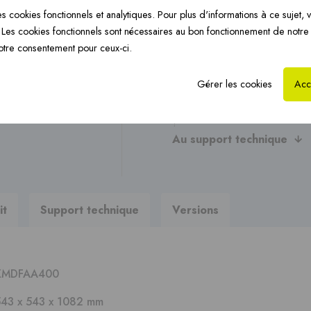
Trouver un
point de ve
Chauffage par le sol
CoxHYBRID PP 3CE ›
Ch
s cookies fonctionnels et analytiques. Pour plus d'informations à ce sujet, v
›
Les cookies fonctionnels sont nécessaires au bon fonctionnement de notre
otre consentement pour ceux-ci.
Posez-nous votre questi
Gérer les cookies
Acc
Vous recherchez des brochur
?
Au support technique
it
Support technique
Versions
XMDFAA400
543 x 543 x 1082 mm