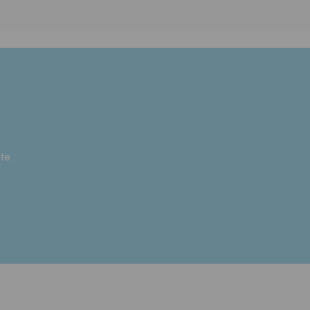
?
te.