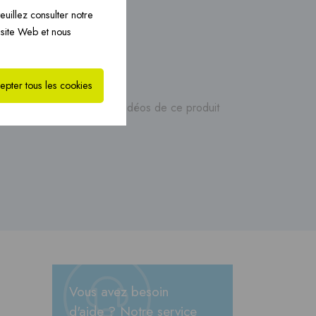
nte
eminées PREFAB ›
euillez consulter notre
 site Web et nous
on
epter tous les cookies
es, des manuels ou des vidéos de ce produit
Vous avez besoin
d'aide ? Notre service