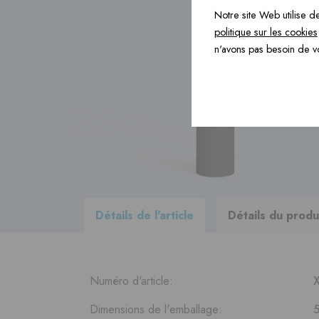
Notre site Web utilise de
Produits de construction ›
politique sur les cookies
n'avons pas besoin de v
Accessoires ›
Consultez
tous les produits
de
notre progamme de livraison
Détails de l'article
Détails du produ
Numéro d'article:
Dimensions de l'emballage: