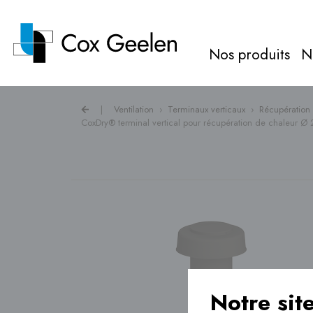
Nos produits
N
|
Ventilation
›
Terminaux verticaux
›
Récupération
CoxDry® terminal vertical pour récupération de chaleur 
Gaz de combustion ›
Caches pour pompes à
chaleur ›
Ventilation ›
Chauffage au sol ›
Notre sit