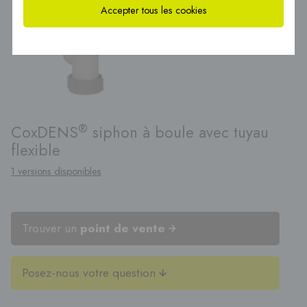
Accepter tous les cookies
®
CoxDENS
siphon à boule avec tuyau
flexible
1 versions disponibles
Trouver un
point de vente
Posez-nous votre question