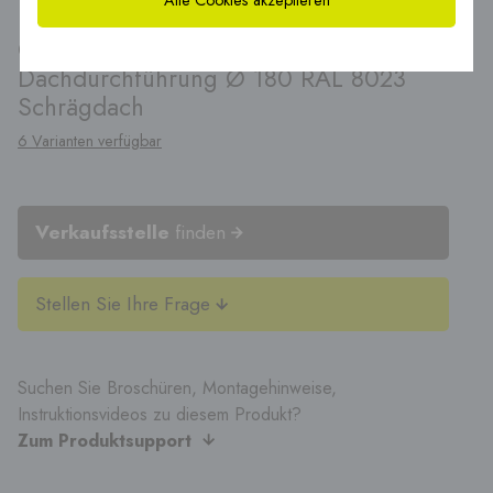
Alle Cookies akzeptieren
®
CoxDry
Wärmerückgewinnung
Dachdurchführung Ø 180 RAL 8023
Schrägdach
6 Varianten verfügbar
Verkaufsstelle
finden
Stellen Sie Ihre Frage
Suchen Sie Broschüren, Montagehinweise,
Instruktionsvideos zu diesem Produkt?
Zum Produktsupport