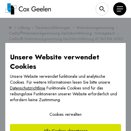
|
Lüftung
›
Dachdurchführungen
›
Wärmerückgewinnung
›
CoxDry
Wärmerückgewinnung Dachdurchführung - Schrägdach
›
®
CoxDry® Wärmerückgewinnung Dachdurchführung Ø 180 RAL 8023
Schrägdach
Unsere Website verwendet
Cookies
Unsere Website verwendet funktionale und analytische
Cookies. Für weitere Informationen lesen Sie bitte unsere
Datenschutzrichtlinie
Funktionale Cookies sind für das
reibungslose Funktionieren unserer Website erforderlich und
erfordern keine Zustimmung.
Cookies verwalten