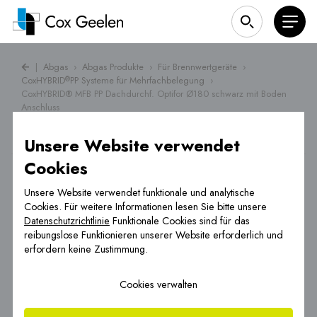
|
Abgas
›
Abgas Produkte
›
Für Brennwertgeräte
›
CoxHYBRID
PP Systeme für Mehrfachbelegung
›
®
CoxHYBRID® MFB PP Dachdurchf. Optifor Ø180 schwarz mit Boden
Anschluss
Unsere Website verwendet
Cookies
Unsere Website verwendet funktionale und analytische
Cookies. Für weitere Informationen lesen Sie bitte unsere
Datenschutzrichtlinie
Funktionale Cookies sind für das
reibungslose Funktionieren unserer Website erforderlich und
erfordern keine Zustimmung.
Cookies verwalten