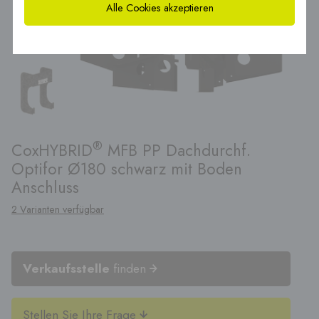
Alle Cookies akzeptieren
®
CoxHYBRID
MFB PP Dachdurchf.
Optifor Ø180 schwarz mit Boden
Anschluss
2 Varianten verfügbar
Verkaufsstelle
finden
Stellen Sie Ihre Frage